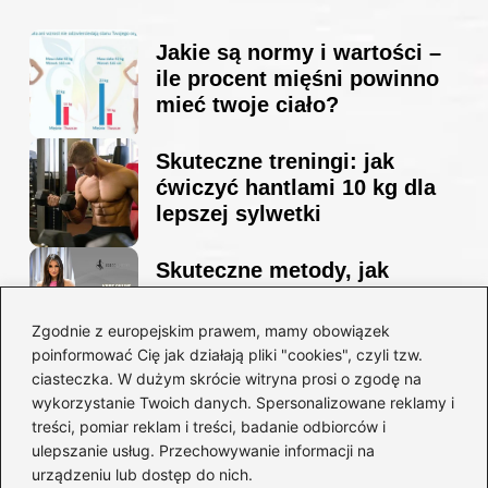
Jakie są normy i wartości –
ile procent mięśni powinno
mieć twoje ciało?
Skuteczne treningi: jak
ćwiczyć hantlami 10 kg dla
lepszej sylwetki
Skuteczne metody, jak
schudnąć i wyrzeźbić
sylwetkę w zaledwie 90 dni
Zgodnie z europejskim prawem, mamy obowiązek
poinformować Cię jak działają pliki "cookies", czyli tzw.
ciasteczka. W dużym skrócie witryna prosi o zgodę na
Idealny garnitur: jak dobrać
wykorzystanie Twoich danych. Spersonalizowane reklamy i
go do swojej sylwetki?
treści, pomiar reklam i treści, badanie odbiorców i
ulepszanie usług. Przechowywanie informacji na
urządzeniu lub dostęp do nich.