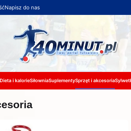
ść
Napisz do nas
Dieta i kalorie
Siłownia
Suplementy
Sprzęt i akcesoria
Sylwetk
cesoria