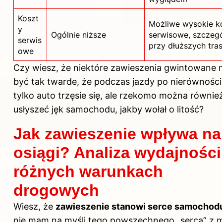
Koszt
Możliwe wysokie k
y
Ogólnie niższe
serwisowe, szczegó
serwis
przy dłuższych tra
owe
Czy wiesz, że niektóre zawieszenia gwintowane
być tak twarde, że podczas jazdy po nierówności
tylko auto trzęsie się, ale rzekomo można równie
usłyszeć jęk samochodu, jakby wołał o litość?
Jak zawieszenie wpływa na
osiągi? Analiza wydajności
różnych warunkach
drogowych
Wiesz, że
zawieszenie stanowi serce samochod
nie mam na myśli tego powszechnego „serca” z m