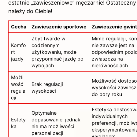
ostatnie „zawieszeniowe” męczarnie! Ostateczn
należy do Ciebie!
Cecha
Zawieszenie sportowe
Zawieszenie gwin
Zbyt twarde w
Mimo regulacji, ko
Komfo
codziennym
nie zawsze jest na
rt
użytkowaniu, może
odpowiednim pozio
jazdy
przypominać jazdę po
zwłaszcza na
wybojach
nierównościach
Możli
Możliwość dostos
wość
Brak regulacji
wysokości zawiesz
regula
wysokości
do pory roku
cji
Estetyka dostosow
Optymalne
indywidualnych
Estety
dopasowanie, jednak
preferencji, możliw
ka
nie ma możliwości
eksperymentowani
personalizacji
wyglądem