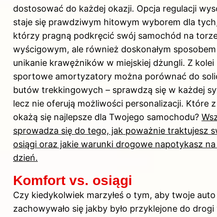
dostosować do każdej okazji. Opcja regulacji wys
staje się prawdziwym hitowym wyborem dla tych
którzy pragną podkręcić swój samochód na torz
wyścigowym, ale również doskonałym sposobem
unikanie krawężników w miejskiej dżungli. Z kolei
sportowe amortyzatory można porównać do sol
butów trekkingowych – sprawdzą się w każdej syt
lecz nie oferują możliwości personalizacji. Które z
okażą się najlepsze dla Twojego samochodu?
Wsz
sprowadza się do tego, jak poważnie traktujesz 
osiągi oraz jakie warunki drogowe napotykasz na
dzień.
Komfort vs. osiągi
Czy kiedykolwiek marzyłeś o tym, aby twoje auto
zachowywało się jakby było przyklejone do drogi