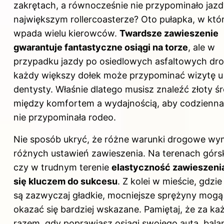
zakrętach, a równocześnie nie przypominało jazd
największym rollercoasterze? Oto pułapka, w któ
wpada wielu kierowców.
Twardsze zawieszenie
gwarantuje fantastyczne osiągi na torze
, ale w
przypadku jazdy po osiedlowych asfaltowych dr
każdy większy dołek może przypominać wizytę u
dentysty. Właśnie dlatego musisz znaleźć złoty ś
między komfortem a wydajnością, aby codzienna
nie przypominała rodeo.
Nie sposób ukryć, że różne warunki drogowe wy
różnych ustawień zawieszenia. Na terenach górs
czy w trudnym terenie
elastyczność zawieszenia
się kluczem do sukcesu
. Z kolei w mieście, gdzie 
są zazwyczaj gładkie, mocniejsze sprężyny mogą
okazać się bardziej wskazane. Pamiętaj, że za k
razem, gdy poprawiasz osiągi swojego auta, bala