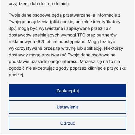
urządzeniu lub dostęp do nich.
Twoje dane osobowe będą przetwarzane, a informacje z
Twojego urządzenia (pliki cookie, unikalne identyfikatory
itp.) mogą być wyświetlane i zapisywane przez 137
dostawców spełniających wymogi TFC oraz partnerów
Eugeniusz Borowiak
reklamowych (62) lub im udostępniane. Mogą też być
wykorzystywane przez tę witrynę lub aplikację. Niektórzy
Autor bloga 40minut.pl to pasjonat sportu, zdrowego stylu
dostawcy mogę przetwarzać Twoje dane osobowe na
życia i świadomego podejścia do codziennej aktywności.
Od lat zgłębia tematykę treningu siłowego, budowania
podstawie uzasadnionego interesu. Możesz się na to nie
sylwetki oraz efektywnych metod poprawy kondycji.
zgodzić nie akceptując zgody poprzez kliknięcie przycisku
Interesuje się zarówno klasycznym fitnesssem, jak i
poniżej.
nowoczesnymi formami aktywności, które pozwalają
osiągać więcej w krótszym czasie.
Zaakceptuj
Na blogu dzieli się praktyczną wiedzą o diecie, liczeniu
kalorii oraz komponowaniu posiłków wspierających cele
treningowe – od redukcji, przez recomposition, aż po masę.
Ustawienia
Testuje i recenzuje również suplementy, zwracając uwagę
na ich realne działanie, skład oraz bezpieczeństwo
stosowania.
Odrzuć