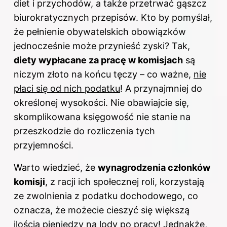
diet i przychodów, a także przetrwać gąszcz
biurokratycznych przepisów. Kto by pomyślał,
że pełnienie obywatelskich obowiązków
jednocześnie może przynieść zyski? Tak,
diety
wypłacane za pracę w komisjach
są
niczym złoto na końcu tęczy – co ważne,
nie
płaci się od nich podatku
! A przynajmniej do
określonej wysokości. Nie obawiajcie się,
skomplikowana księgowość nie stanie na
przeszkodzie do rozliczenia tych
przyjemności.
Warto wiedzieć, że
wynagrodzenia członków
komisji
, z racji ich społecznej roli, korzystają
ze zwolnienia z podatku dochodowego, co
oznacza, że możecie cieszyć się większą
ilością pieniędzy na lody po pracy! Jednakże,