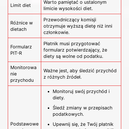
Warto pamiętać o ustalonym
Limit diet
limicie wysokości diet.
Przewodniczący komisji
Różnice w
otrzymuje wyższą dietę niż inni
dietach
członkowie.
Płatnik musi przygotować
Formularz
formularz potwierdzający, że
PIT-R
diety są wolne od podatku.
Monitorowa
Ważne jest, aby śledzić przychód
nie
z różnych źródeł.
przychodu
Monitoruj swój przychód i
diety.
Śledź zmiany w przepisach
podatkowych.
Podstawowe
Upewnij się, że Twój płatnik