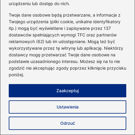
Adres email
*
urządzeniu lub dostęp do nich.
Twoje dane osobowe będą przetwarzane, a informacje z
Twojego urządzenia (pliki cookie, unikalne identyfikatory
Witryna internetowa
itp.) mogą być wyświetlane i zapisywane przez 137
dostawców spełniających wymogi TFC oraz partnerów
reklamowych (62) lub im udostępniane. Mogą też być
Zapamiętaj moje dane w tej przeglądarce
wykorzystywane przez tę witrynę lub aplikację. Niektórzy
podczas pisania kolejnych komentarzy.
dostawcy mogę przetwarzać Twoje dane osobowe na
podstawie uzasadnionego interesu. Możesz się na to nie
zgodzić nie akceptując zgody poprzez kliknięcie przycisku
poniżej.
Poczytaj więcej
Zaakceptuj
Ustawienia
Odrzuć