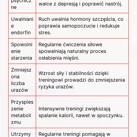
psychicz
walce z
depresją i poprawić nastrój.
ne
Uwalniani
Ruch uwalnia hormony szczęścia, co
e
poprawia samopoczucie i redukuje
endorfin
stres.
Spowolni
Regularne ćwiczenia siłowe
enie
spowalniają naturalny proces
starzenia
osłabienia mięśni.
Zmniejsz
Wzrost siły i stabilności dzięki
ona
treningowi prowadzi do zmniejszenia
liczba
ryzyka urazów.
urazów
Przyspies
zenie
Intensywne treningi zwiększają
metaboli
spalanie kalorii, nawet w spoczynku.
zmu
Utrzymy
Regularne treningi pomagają w