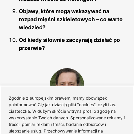
Objawy, które mogą wskazywać na
rozpad mięśni szkieletowych – co warto
wiedzieć?
Od kiedy siłownie zaczynają działać po
przerwie?
Zgodnie z europejskim prawem, mamy obowiązek
poinformować Cię jak działają pliki "cookies", czyli tzw.
ciasteczka. W dużym skrócie witryna prosi o zgodę na
Eugeniusz Borowiak
wykorzystanie Twoich danych. Spersonalizowane reklamy i
Autor bloga 40minut.pl to pasjonat sportu, zdrowego stylu
treści, pomiar reklam i treści, badanie odbiorców i
życia i świadomego podejścia do codziennej aktywności.
ulepszanie usług. Przechowywanie informacji na
Od lat zgłębia tematykę treningu siłowego, budowania