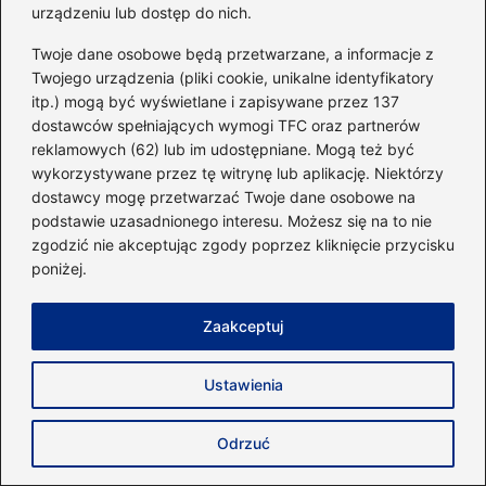
urządzeniu lub dostęp do nich.
sylwetki oraz efektywnych metod poprawy kondycji.
Interesuje się zarówno klasycznym fitnesssem, jak i
Twoje dane osobowe będą przetwarzane, a informacje z
nowoczesnymi formami aktywności, które pozwalają
Twojego urządzenia (pliki cookie, unikalne identyfikatory
osiągać więcej w krótszym czasie.
itp.) mogą być wyświetlane i zapisywane przez 137
Na blogu dzieli się praktyczną wiedzą o diecie, liczeniu
dostawców spełniających wymogi TFC oraz partnerów
kalorii oraz komponowaniu posiłków wspierających cele
reklamowych (62) lub im udostępniane. Mogą też być
treningowe – od redukcji, przez recomposition, aż po masę.
wykorzystywane przez tę witrynę lub aplikację. Niektórzy
Testuje i recenzuje również suplementy, zwracając uwagę
dostawcy mogę przetwarzać Twoje dane osobowe na
na ich realne działanie, skład oraz bezpieczeństwo
podstawie uzasadnionego interesu. Możesz się na to nie
stosowania.
zgodzić nie akceptując zgody poprzez kliknięcie przycisku
poniżej.
←
Idealne propozycje na obiad przed treningiem, które
dodadzą energii
Zaakceptuj
→
Jakie są ceny butów do biegania i co wpływa na ich
wartość?
Ustawienia
Odrzuć
Dodaj komentarz