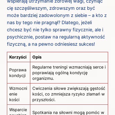
wspierają utrzymanie zdrowej wagi, czyniąc
cię szczęśliwszym, zdrowszym oraz być
może bardziej zadowolonym z siebie – a kto z
nas by tego nie pragnął? Dlatego, jeżeli
chcesz być nie tylko sprawny fizycznie, ale i
psychicznie, postaw na regularną aktywność
fizyczną, a na pewno odniesiesz sukces!
Korzyści
Opis
Regularne treningi wzmacniają serce i
Poprawa
poprawiają ogólną kondycję
kondycji
organizmu.
Wzmocni
Cwiczenia siłowe zwiększają gęstość
enie
kości, co zmniejsza ryzyko złamań w
kości
przyszłości.
Wsparcie
Spotkania na siłowni mogą pomóc
w