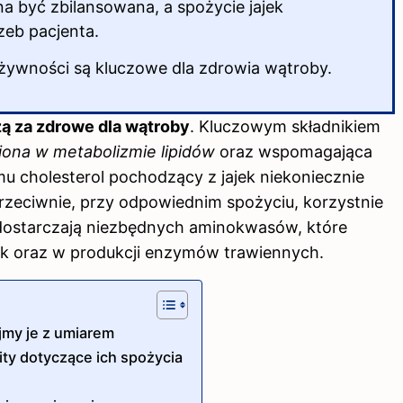
 być zbilansowana, a spożycie jajek
eb pacjenta.
j żywności są kluczowe dla zdrowia wątroby.
zą za zdrowe dla wątroby
. Kluczowym składnikiem
iona w metabolizmie lipidów
oraz wspomagająca
mu cholesterol pochodzący z jajek niekoniecznie
zeciwnie, przy odpowiednim spożyciu, korzystnie
 dostarczają niezbędnych aminokwasów, które
ek oraz w produkcji enzymów trawiennych.
jmy je z umiarem
ity dotyczące ich spożycia