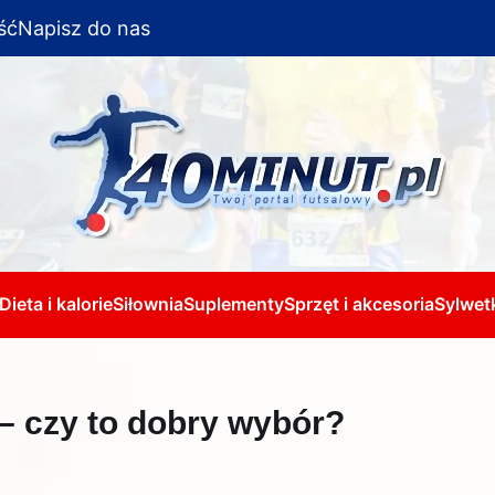
ść
Napisz do nas
Dieta i kalorie
Siłownia
Suplementy
Sprzęt i akcesoria
Sylwetk
 – czy to dobry wybór?