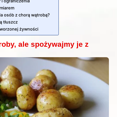
y i ograniczenia
umiarem
la osób z chorą wątrobą?
ą tłuszcz
etworzonej żywności
roby, ale spożywajmy je z