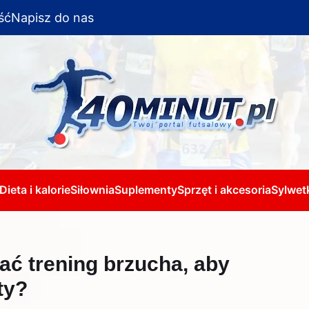
ść
Napisz do nas
Dieta i kalorie
Siłownia
Suplementy
Sprzęt i akcesoria
Sylwetk
ć trening brzucha, aby
ty?