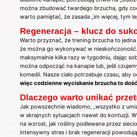
można zbudować twardego brzucha, gdy codzi
warto pamiętać, że zasada „im więcej, tym l
Regeneracja – klucz do suk
Warto przyznać, że trening brzucha to jedna
że można go wykonywać w nieskończoność. E
maksymalnie kilka razy w tygodniu, dając sob
można odpocząć na kanapie lub, jeśli czujem
komedii. Nasze ciało potrzebuje czasu, aby o
więc codzienne wyciskanie brzucha to dość
Dlaczego warto unikać prze
Jak powszechnie wiadomo, „wszystko z umia
w skrajnych sytuacjach nawet do kontuzji. W
na wzrost, jak rośliny podlewane przez sieci
intensywny stres i brak regeneracji powoduj