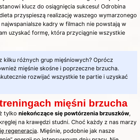
 stanowi klucz do osiągnięcia sukcesu! Odrobina
a dieta przyspieszą realizację waszego wymarzonego
t najwspanialsze kadry w filmach nie powstają w
am uzyskać formę, która przyciągnie wszystkie
ę z kilku różnych grup mięśniowych? Oprócz
ównież mięśnie skośne i poprzeczne brzucha.
utecznie rozwijać wszystkie te partie i uzyskać
 treningach mięśni brzucha
ż tylko
niekończące się powtórzenia brzuszków
,
 kręglej na krawędzi studni. Choć każdy z nas marzy
ię regeneracja
. Mięśnie, podobnie jak nasze
żenie” energii po intensywnym dniu pracy. Nie