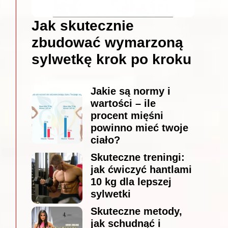
Jak skutecznie
zbudować wymarzoną
sylwetkę krok po kroku
Jakie są normy i
wartości – ile
procent mięśni
powinno mieć twoje
ciało?
Skuteczne treningi:
jak ćwiczyć hantlami
10 kg dla lepszej
sylwetki
Skuteczne metody,
jak schudnąć i