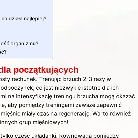
o działa najlepiej?
ność organizmu?
ść?
dla początkujących
rosty rachunek. Trenując brzuch 2-3 razy w
odpoczynek, co jest niezwykle istotne dla ich
iami na intensyfikację treningu brzucha mogą okazać
ajcie, aby pomiędzy treningami zawsze zapewnić
 mięśnie miały czas na regenerację. Warto również
 innych grup mięśniowych!
to tylko część układanki. Równowaga pomiędzy