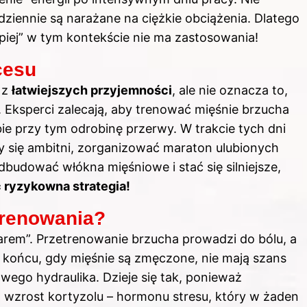
ennie są narażane na ciężkie obciążenia. Dlatego
epiej” w tym kontekście nie ma zastosowania!
cesu
 z
łatwiejszych przyjemności
, ale nie oznacza to,
ksperci zalecają, aby trenować mięśnie brzucha
ie przy tym odrobinę przerwy. W trakcie tych dni
y się ambitni, zorganizować maraton ulubionych
dbudować włókna mięśniowe i stać się silniejsze,
 ryzykowna strategia!
trenowania?
rem”. Przetrenowanie brzucha prowadzi do bólu, a
 końcu, gdy mięśnie są zmęczone, nie mają szans
owego hydraulika. Dzieje się tak, ponieważ
ą wzrost kortyzolu – hormonu stresu, który w żaden