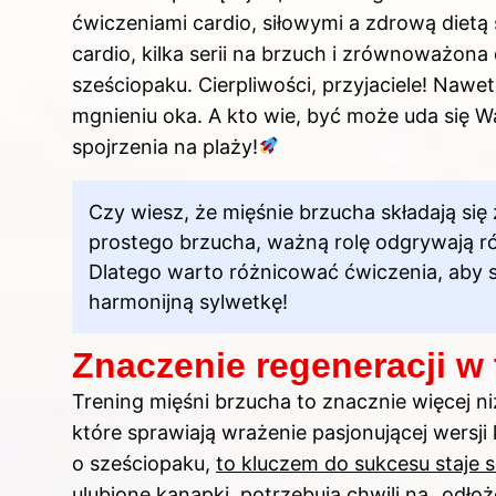
ćwiczeniami cardio, siłowymi a zdrową dietą
cardio, kilka serii na brzuch i zrównoważon
sześciopaku. Cierpliwości, przyjaciele! Nawe
mgnieniu oka. A kto wie, być może uda się W
spojrzenia na plaży!
Czy wiesz, że mięśnie brzucha składają si
prostego brzucha, ważną rolę odgrywają r
Dlatego warto różnicować ćwiczenia, aby sk
harmonijną sylwetkę!
Znaczenie regeneracji w
Trening mięśni brzucha to znacznie więcej ni
które sprawiają wrażenie pasjonującej wersji
o sześciopaku,
to kluczem do sukcesu staje s
ulubione kanapki, potrzebują chwili na „odło