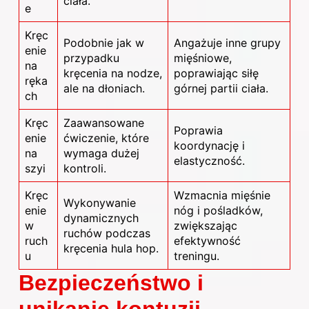
ciała.
e
Kręc
Podobnie jak w
Angażuje inne grupy
enie
przypadku
mięśniowe,
na
kręcenia na nodze,
poprawiając siłę
ręka
ale na dłoniach.
górnej partii ciała.
ch
Kręc
Zaawansowane
Poprawia
enie
ćwiczenie, które
koordynację i
na
wymaga dużej
elastyczność.
szyi
kontroli.
Kręc
Wzmacnia mięśnie
Wykonywanie
enie
nóg i pośladków,
dynamicznych
w
zwiększając
ruchów podczas
ruch
efektywność
kręcenia hula hop.
u
treningu.
Bezpieczeństwo i
unikanie kontuzji