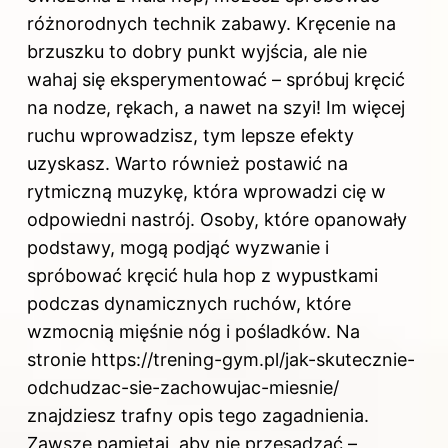
różnorodnych technik zabawy. Kręcenie na
brzuszku to dobry punkt wyjścia, ale nie
wahaj się eksperymentować – spróbuj kręcić
na nodze, rękach, a nawet na szyi! Im więcej
ruchu wprowadzisz, tym lepsze efekty
uzyskasz. Warto również postawić na
rytmiczną muzykę, która wprowadzi cię w
odpowiedni nastrój. Osoby, które opanowały
podstawy, mogą podjąć wyzwanie i
spróbować kręcić hula hop z wypustkami
podczas dynamicznych ruchów, które
wzmocnią mięśnie nóg i pośladków. Na
stronie
https://trening-gym.pl/jak-skutecznie-
odchudzac-sie-zachowujac-miesnie/
znajdziesz trafny opis tego zagadnienia.
Zawsze pamiętaj, aby nie przesadzać –