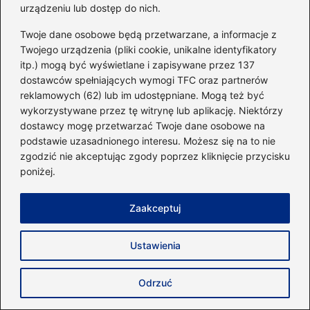
urządzeniu lub dostęp do nich.
Twoje dane osobowe będą przetwarzane, a informacje z
Twojego urządzenia (pliki cookie, unikalne identyfikatory
itp.) mogą być wyświetlane i zapisywane przez 137
dostawców spełniających wymogi TFC oraz partnerów
reklamowych (62) lub im udostępniane. Mogą też być
wykorzystywane przez tę witrynę lub aplikację. Niektórzy
dostawcy mogę przetwarzać Twoje dane osobowe na
podstawie uzasadnionego interesu. Możesz się na to nie
Odkryj tajemnice, jak działają mięśnie
zgodzić nie akceptując zgody poprzez kliknięcie przycisku
antagonistyczne w treningu i
poniżej.
codziennym życiu
2026-04-26
Zaakceptuj
Ustawienia
Odrzuć