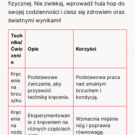
fizycznej. Nie zwlekaj, wprowadź hula hop do
swojej codzienności i ciesz się zdrowiem oraz
świetnymi wynikami!
Tech
nika/
Ćwic
Opis
Korzyści
zeni
e
Kręc
Podstawowe
Podstawowa praca
enie
ćwiczenie, aby
nad smukłym
na
przyswoić
brzuchem i
brzu
technikę kręcenia.
kondycją.
szku
Kręc
Eksperymentowan
enie
Wzmacnia mięśnie
ie z kręceniem na
na
nóg i poprawia
różnych częściach
nodz
równowagę.