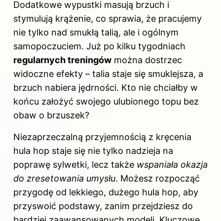
Dodatkowe wypustki masują brzuch i
stymulują krążenie, co sprawia, że pracujemy
nie tylko nad smukłą talią, ale i ogólnym
samopoczuciem. Już po kilku tygodniach
regularnych treningów
można dostrzec
widoczne efekty – talia staje się smuklejsza, a
brzuch nabiera jędrności. Kto nie chciałby w
końcu założyć swojego ulubionego topu bez
obaw o brzuszek?
Niezaprzeczalną przyjemnością z kręcenia
hula hop staje się nie tylko nadzieja na
poprawę sylwetki, lecz także
wspaniała okazja
do zresetowania umysłu
. Możesz rozpocząć
przygodę od lekkiego, dużego hula hop, aby
przyswoić podstawy, zanim przejdziesz do
bardziej zaawansowanych modeli. Kluczowe