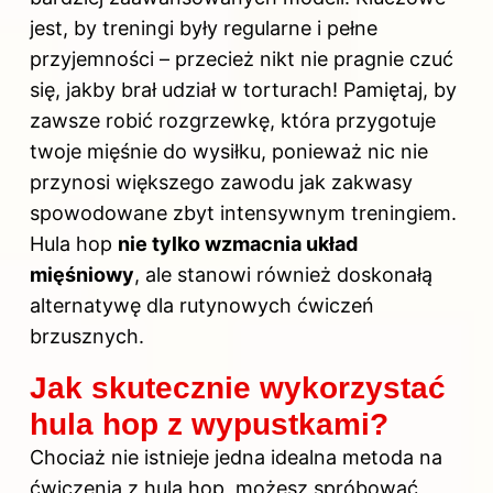
jest, by treningi były regularne i pełne
przyjemności – przecież nikt nie pragnie czuć
się, jakby brał udział w torturach! Pamiętaj, by
zawsze robić rozgrzewkę, która przygotuje
twoje mięśnie do wysiłku, ponieważ nic nie
przynosi większego zawodu jak zakwasy
spowodowane zbyt intensywnym treningiem.
Hula hop
nie tylko wzmacnia układ
mięśniowy
, ale stanowi również doskonałą
alternatywę dla rutynowych ćwiczeń
brzusznych.
Jak skutecznie wykorzystać
hula hop z wypustkami?
Chociaż nie istnieje jedna idealna metoda na
ćwiczenia z hula hop, możesz spróbować