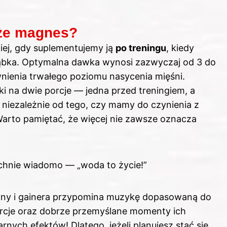
oże magnes?
niej, gdy suplementujemy ją
po treningu
, kiedy
gąbka. Optymalna dawka wynosi zazwyczaj od 3 do
nienia trwałego poziomu nasycenia mięśni.
i na dwie porcje — jedna przed treningiem, a
 niezależnie od tego, czy mamy do czynienia z
rto pamiętać, że więcej nie zawsze oznacza
chnie wiadomo — „woda to życie!”
yny i gainera przypomina muzykę dopasowaną do
rcje oraz dobrze przemyślane momenty ich
ych efektów! Dlatego, jeżeli planujesz stać się