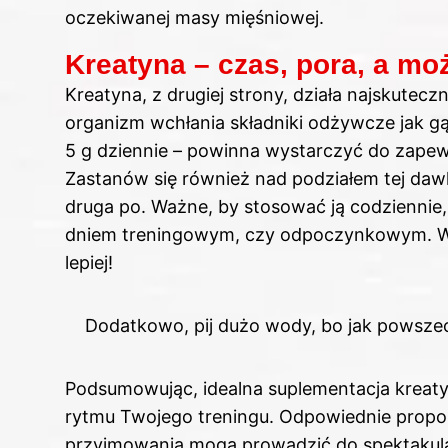
oczekiwanej masy mięśniowej.
Kreatyna – czas, pora, a m
Kreatyna, z drugiej strony, działa najskutecz
organizm wchłania składniki odżywcze jak 
5 g dziennie – powinna wystarczyć do zapew
Zastanów się również nad podziałem tej dawk
druga po. Ważne, by stosować ją codziennie,
dniem treningowym, czy odpoczynkowym. Wa
lepiej!
Dodatkowo, pij dużo wody, bo jak powsze
Podsumowując, idealna suplementacja kreat
rytmu Twojego treningu. Odpowiednie propo
przyjmowania mogą prowadzić do spektakularn