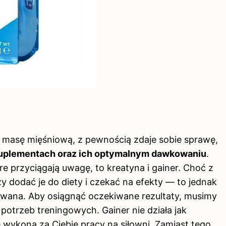
 masę mięśniową, z pewnością zdaje sobie sprawę,
suplementach oraz ich optymalnym dawkowaniu
.
e przyciągają uwagę, to kreatyna i gainer. Choć z
 dodać je do diety i czekać na efekty — to jednak
kowana. Aby osiągnąć oczekiwane rezultaty, musimy
trzeb treningowych. Gainer nie działa jak
e wykona za Ciebie pracy na siłowni. Zamiast tego