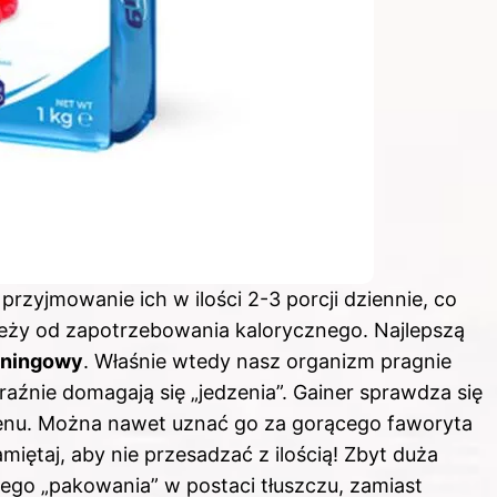
przyjmowanie ich w ilości 2-3 porcji dziennie, co
eży od zapotrzebowania kalorycznego. Najlepszą
eningowy
. Właśnie wtedy nasz organizm pragnie
źnie domagają się „jedzenia”. Gainer sprawdza się
kogenu. Można nawet uznać go za gorącego faworyta
miętaj, aby nie przesadzać z ilością! Zbyt duża
go „pakowania” w postaci tłuszczu, zamiast