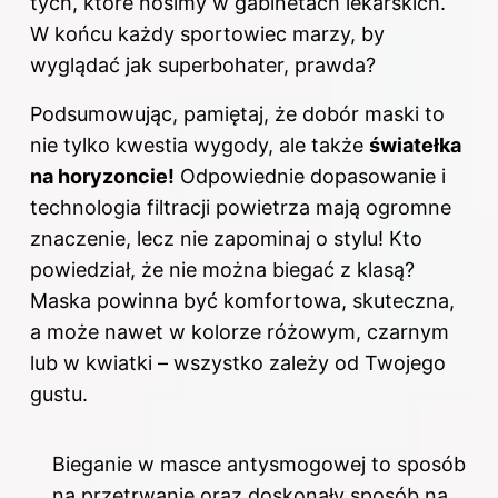
tych, które nosimy w gabinetach lekarskich.
W końcu każdy sportowiec marzy, by
wyglądać jak superbohater, prawda?
Podsumowując, pamiętaj, że dobór maski to
nie tylko kwestia wygody, ale także
światełka
na horyzoncie!
Odpowiednie dopasowanie i
technologia filtracji powietrza mają ogromne
znaczenie, lecz nie zapominaj o stylu! Kto
powiedział, że nie można biegać z klasą?
Maska powinna być komfortowa, skuteczna,
a może nawet w kolorze różowym, czarnym
lub w kwiatki – wszystko zależy od Twojego
gustu.
Bieganie w masce antysmogowej to sposób
na przetrwanie oraz doskonały sposób na