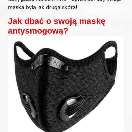
maska była jak druga skóra!
Jak dbać o swoją maskę
antysmogową?