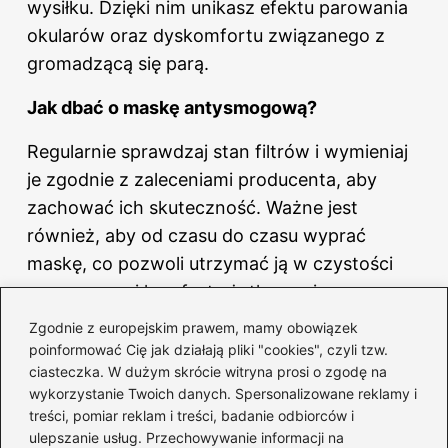
wysiłku. Dzięki nim unikasz efektu parowania
okularów oraz dyskomfortu związanego z
gromadzącą się parą.
Jak dbać o maskę antysmogową?
Regularnie sprawdzaj stan filtrów i wymieniaj
je zgodnie z zaleceniami producenta, aby
zachować ich skuteczność. Ważne jest
również, aby od czasu do czasu wyprać
maskę, co pozwoli utrzymać ją w czystości
oraz poprawi komfort użytkowania.
Zgodnie z europejskim prawem, mamy obowiązek
Co należy wiedzieć o intensywności
poinformować Cię jak działają pliki "cookies", czyli tzw.
treningu w masce antysmogowej?
ciasteczka. W dużym skrócie witryna prosi o zgodę na
wykorzystanie Twoich danych. Spersonalizowane reklamy i
Maska sprawdzi się najlepiej podczas biegania
treści, pomiar reklam i treści, badanie odbiorców i
w umiarkowanym tempie, gdyż intensywne
ulepszanie usług. Przechowywanie informacji na