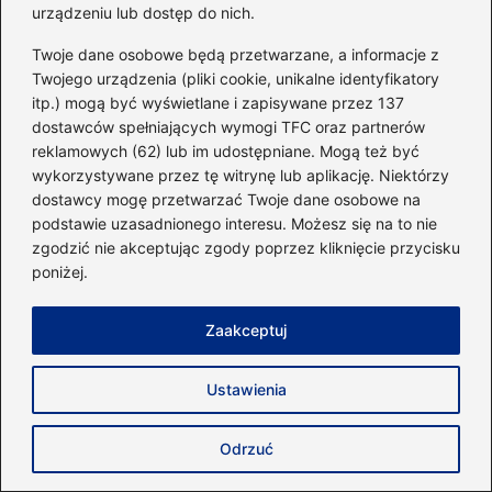
urządzeniu lub dostęp do nich.
treningi, takie jak interwały, mogą prowadzić
do problemów z oddychaniem. W takich
Twoje dane osobowe będą przetwarzane, a informacje z
sytuacjach lepiej rozważyć trening w
Twojego urządzenia (pliki cookie, unikalne identyfikatory
itp.) mogą być wyświetlane i zapisywane przez 137
zamkniętym pomieszczeniu, aby zadbać o
dostawców spełniających wymogi TFC oraz partnerów
własne zdrowie.
reklamowych (62) lub im udostępniane. Mogą też być
wykorzystywane przez tę witrynę lub aplikację. Niektórzy
Powiązane wpisy:
dostawcy mogę przetwarzać Twoje dane osobowe na
podstawie uzasadnionego interesu. Możesz się na to nie
Najważniejsze rzeczy, które musisz
zgodzić nie akceptując zgody poprzez kliknięcie przycisku
zabrać na 10 dniowy obóz sportowy
poniżej.
Jakie są zarobki trenera Adama Nawałki
Zaakceptuj
w świecie sportu?
Ergowiosła – Jak efektywnie ćwiczyć i
Ustawienia
poprawić swoją formę
Odrzuć
Optymalna dawka aktywności – ile