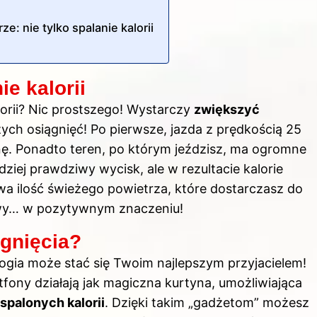
e: nie tylko spalanie kalorii
e kalorii
orii? Nic prostszego! Wystarczy
zwiększyć
zych osiągnięć! Po pierwsze, jazda z prędkością 25
ę. Ponadto teren, po którym jeździsz, ma ogromne
iej prawdziwy wycisk, ale w rezultacie kalorie
owa ilość świeżego powietrza, które dostarczasz do
owy… w pozytywnym znaczeniu!
gnięcia?
gia może stać się Twoim najlepszym przyjacielem!
tfony działają jak magiczna kurtyna, umożliwiająca
palonych kalorii
. Dzięki takim „gadżetom” możesz