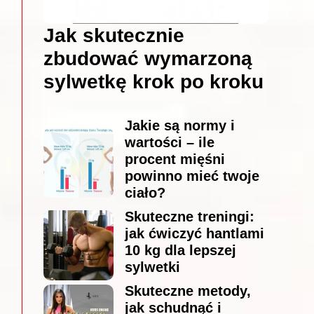
Jak skutecznie
zbudować wymarzoną
sylwetkę krok po kroku
Jakie są normy i
wartości – ile
procent mięśni
powinno mieć twoje
ciało?
Skuteczne treningi:
jak ćwiczyć hantlami
10 kg dla lepszej
sylwetki
Skuteczne metody,
jak schudnąć i