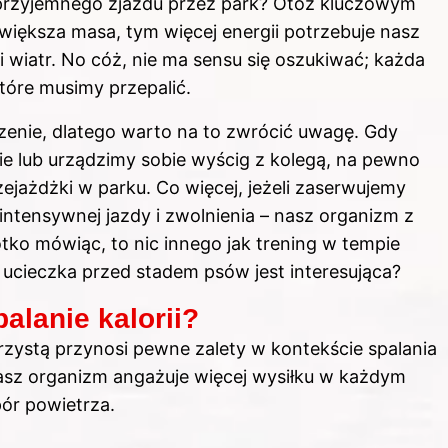
o przyjemnego zjazdu przez park? Otóż kluczowym
 większa masa, tym więcej energii potrzebuje nasz
 wiatr. No cóż, nie ma sensu się oszukiwać; każda
tóre musimy przepalić.
enie, dlatego warto na to zwrócić uwagę. Gdy
ie lub urządzimy sobie wyścig z kolegą, na pewno
ejażdżki w parku. Co więcej, jeżeli zaserwujemy
 intensywnej jazdy i zwolnienia – nasz organizm z
tko mówiąc, to nic innego jak trening w tempie
ko ucieczka przed stadem psów jest interesująca?
alanie kalorii?
rzystą przynosi pewne zalety w kontekście spalania
nasz organizm angażuje więcej wysiłku w każdym
ór powietrza.