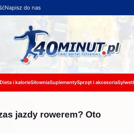
ść
Napisz do nas
Dieta i kalorie
Siłownia
Suplementy
Sprzęt i akcesoria
Sylwetk
czas jazdy rowerem? Oto