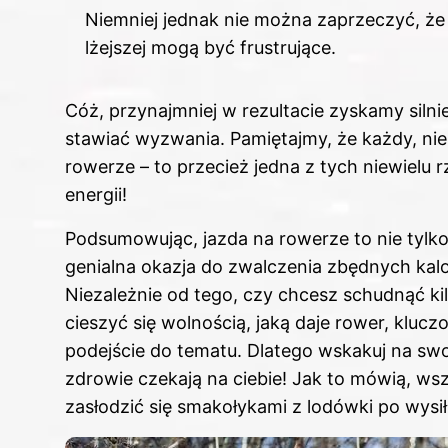
Niemniej jednak nie można zaprzeczyć, że
lżejszej mogą być frustrujące.
Cóż, przynajmniej w rezultacie zyskamy silni
stawiać wyzwania. Pamiętajmy, że każdy, nie
rowerze
– to przecież jedna z tych niewielu 
energii!
Podsumowując, jazda
na rowerze to
nie tylk
genialna okazja do zwalczenia zbędnych kalor
Niezależnie od tego, czy chcesz schudnąć ki
cieszyć się wolnością, jaką daje rower, klu
podejście do tematu. Dlatego wskakuj na swo
zdrowie czekają na ciebie! Jak to mówią, wsz
zasłodzić się smakołykami z lodówki po wysi