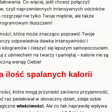
łowania. Co więcej, jeśli chcesz połączyć
ów, czyli naprzemiennych intensywnych odcinków
rozgrzeje nie tylko Twoje mięśnie, ale także
dprogramowym tłuszczem!
ności, która może znacząco poprawić Twoje
arczy odpowiednia dawka intensywności i
h kilogramów i cieszyć się lepszym samopoczuciem.
j z uśmiechem na twarzy i pamiętaj – kalorie nie są
czną wersję Ciebie!
 ilość spalanych kalorii
ności, które mogą przynieść zarówno przyjemność,
hoć raz pedałował w słoneczny dzień, zdaje sobie
magiczne
właściwości
. Ale co tak naprawdę wpływa