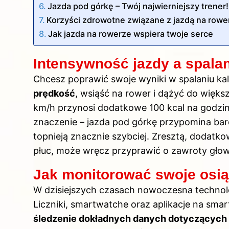
Jazda pod górkę – Twój najwierniejszy trener!
Korzyści zdrowotne związane z jazdą na rowerz
Jak jazda na rowerze wspiera twoje serce
Intensywność jazdy a spalani
Chcesz poprawić swoje wyniki w spalaniu kal
prędkość
, wsiąść na rower i dążyć do więks
km/h przynosi dodatkowe 100 kcal na godzin
znaczenie – jazda pod górkę przypomina bardz
topnieją znacznie szybciej. Zresztą, dodatk
płuc, może wręcz przyprawić o zawroty gł
Jak monitorować swoje osią
W dzisiejszych czasach nowoczesna technolo
Liczniki, smartwatche oraz aplikacje na smar
śledzenie dokładnych danych dotyczących s