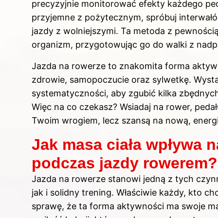
precyzyjnie monitorować efekty każdego peda
przyjemne z pożytecznym, spróbuj interwał
jazdy z wolniejszymi. Ta metoda z pewnością 
organizm, przygotowując go do walki z na
Jazda na rowerze to znakomita forma aktyw
zdrowie, samopoczucie oraz sylwetkę. Wyst
systematyczności, aby zgubić kilka zbędnyc
Więc na co czekasz? Wsiadaj na rower, pedału
Twoim wrogiem, lecz szansą na nową, energi
Jak masa ciała wpływa na
podczas jazdy rowerem?
Jazda na rowerze stanowi jedną z tych czyn
jak i solidny trening. Właściwie każdy, kto c
sprawę, że ta forma aktywności ma swoje 