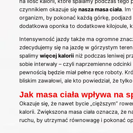
na ilość kalorii, które spalamy podczas teg
czynnikiem okazuje się
nasza masa ciała
. Im
organizm, by pokonać każdą górkę, podjazd i
dodatkowa oponka to dodatkowe kilojoule, k
Intensywność jazdy także ma ogromne znacz
zdecydujemy się na jazdę w górzystym teren
spalimy
więcej kalorii
niż podczas leniwej prz
sobie interwały – czyli naprzemienne odcinki
pewnością będzie miał pełne ręce roboty. Kró
bliskim zawałowi, ale kto powiedział, że tyl
Jak masa ciała wpływa na sp
Okazuje się, że nawet bycie „cięższym” rowe
kalorii. Zwiększona masa ciała oznacza, że 
ruchu, by utrzymać równowagę i pokonać op