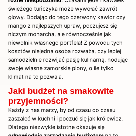
różne niespodzianki
. Czasami jeden kawałek
świeżego tuńczyka może wywołać zawrót
głowy. Dodając do tego czerwony kawior czy
mango z najlepszych upraw, poczujesz się
niczym monarcha, ale równocześnie jak
niewolnik własnego portfela! Z powodu tych
kosztów niejedna osoba rozważa, czy lepiej
samodzielnie rozwijać pasję kulinarną, hodując
swoje własne zamorskie plony, o ile tylko
klimat na to pozwala.
Jaki budżet na smakowite
przyjemności?
Każdy z nas marzy, by od czasu do czasu
zaszaleć w kuchni i poczuć się jak królewicz.
Dlatego niezwykle istotne okazuje się
odpowiednie zarządzanie budżetem
na te