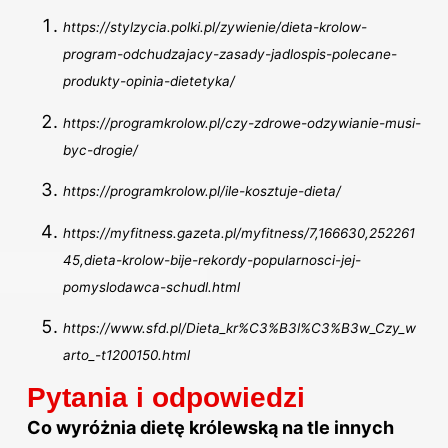
https://stylzycia.polki.pl/zywienie/dieta-krolow-
program-odchudzajacy-zasady-jadlospis-polecane-
produkty-opinia-dietetyka/
https://programkrolow.pl/czy-zdrowe-odzywianie-musi-
byc-drogie/
https://programkrolow.pl/ile-kosztuje-dieta/
https://myfitness.gazeta.pl/myfitness/7,166630,252261
45,dieta-krolow-bije-rekordy-popularnosci-jej-
pomyslodawca-schudl.html
https://www.sfd.pl/Dieta_kr%C3%B3l%C3%B3w_Czy_w
arto_-t1200150.html
Pytania i odpowiedzi
Co wyróżnia dietę królewską na tle innych