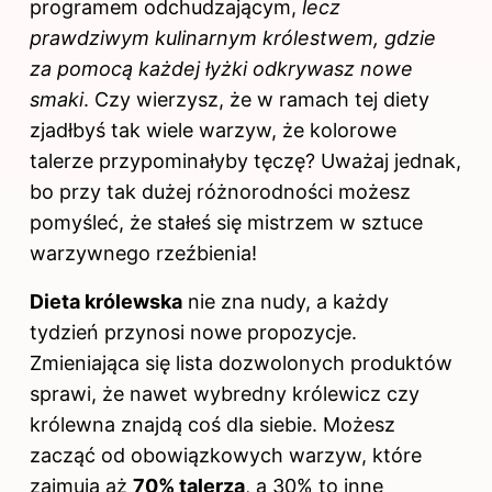
programem odchudzającym,
lecz
prawdziwym kulinarnym królestwem, gdzie
za pomocą każdej łyżki odkrywasz nowe
smaki
. Czy wierzysz, że w ramach tej diety
zjadłbyś tak wiele warzyw, że kolorowe
talerze przypominałyby tęczę? Uważaj jednak,
bo przy tak dużej różnorodności możesz
pomyśleć, że stałeś się mistrzem w sztuce
warzywnego rzeźbienia!
Dieta królewska
nie zna nudy, a każdy
tydzień przynosi nowe propozycje.
Zmieniająca się lista dozwolonych produktów
sprawi, że nawet wybredny królewicz czy
królewna znajdą coś dla siebie. Możesz
zacząć od obowiązkowych warzyw, które
zajmują aż
70% talerza
, a 30% to inne