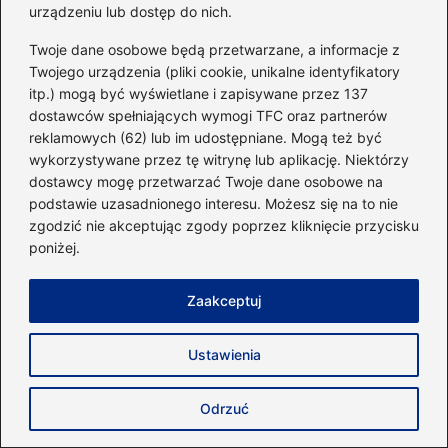
urządzeniu lub dostęp do nich.
Eugeniusz Borowiak
Twoje dane osobowe będą przetwarzane, a informacje z
Twojego urządzenia (pliki cookie, unikalne identyfikatory
Autor bloga 40minut.pl to pasjonat sportu, zdrowego stylu
itp.) mogą być wyświetlane i zapisywane przez 137
życia i świadomego podejścia do codziennej aktywności.
Od lat zgłębia tematykę treningu siłowego, budowania
dostawców spełniających wymogi TFC oraz partnerów
sylwetki oraz efektywnych metod poprawy kondycji.
reklamowych (62) lub im udostępniane. Mogą też być
Interesuje się zarówno klasycznym fitnesssem, jak i
wykorzystywane przez tę witrynę lub aplikację. Niektórzy
nowoczesnymi formami aktywności, które pozwalają
dostawcy mogę przetwarzać Twoje dane osobowe na
osiągać więcej w krótszym czasie.
podstawie uzasadnionego interesu. Możesz się na to nie
Na blogu dzieli się praktyczną wiedzą o diecie, liczeniu
zgodzić nie akceptując zgody poprzez kliknięcie przycisku
kalorii oraz komponowaniu posiłków wspierających cele
poniżej.
treningowe – od redukcji, przez recomposition, aż po masę.
Testuje i recenzuje również suplementy, zwracając uwagę
na ich realne działanie, skład oraz bezpieczeństwo
Zaakceptuj
stosowania.
Ustawienia
←
Objawy zapieczonej sztangi turbiny – jak je
rozpoznać i co robić?
Odrzuć
→
Jakie są odpowiedzi na pytanie, ile waży sztanga trap