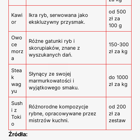
od 500
Kawi
Ikra ryb, serwowana jako
zł za
or
ekskluzywny przysmak.
100 g
Owo
Różne gatunki ryb i
ce
150-300
skorupiaków, znane z
morz
zł za kg
wyszukanych dań.
a
Stea
Słynący ze swojej
k
do 1000
marmurkowatości i
wag
zł za kg
wyjątkowego smaku.
yu
Sush
Różnorodne kompozycje
od 200
i z
rybne, opracowywane przez
zł za
Toki
mistrzów kuchni.
zestaw
o
Źródła: