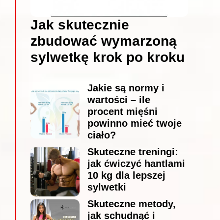
Jak skutecznie
zbudować wymarzoną
sylwetkę krok po kroku
Jakie są normy i
wartości – ile
procent mięśni
powinno mieć twoje
ciało?
Skuteczne treningi:
jak ćwiczyć hantlami
10 kg dla lepszej
sylwetki
Skuteczne metody,
jak schudnąć i