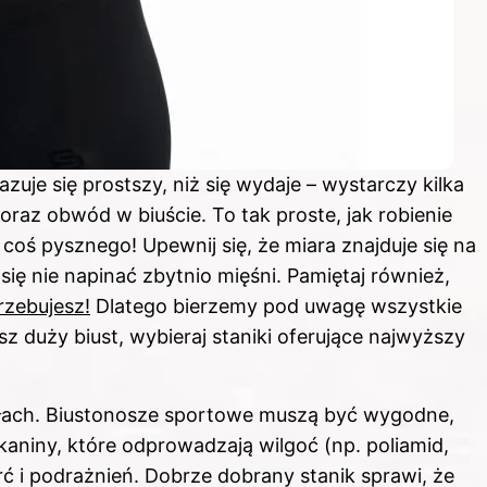
uje się prostszy, niż się wydaje – wystarczy kilka
az obwód w biuście. To tak proste, jak robienie
ś pysznego! Upewnij się, że miara znajduje się na
się nie napinać zbytnio mięśni. Pamiętaj również,
rzebujesz!
Dlatego bierzemy pod uwagę wszystkie
asz duży biust, wybieraj staniki oferujące najwyższy
łach. Biustonosze sportowe muszą być wygodne,
kaniny, które odprowadzają wilgoć (np. poliamid,
rć i podrażnień. Dobrze dobrany stanik sprawi, że