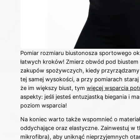
Pomiar rozmiaru biustonosza sportowego okaz
łatwych kroków! Zmierz obwód pod biustem or
zakupów spożywczych, kiedy przyrządzamy co
tej samej wysokości, a przy pomiarach staraj 
że im większy biust, tym
więcej wsparcia pot
aspekty: jeśli jesteś entuzjastką biegania i m
poziom wsparcia!
Na koniec warto także wspomnieć o materia
oddychające oraz elastyczne. Zainwestuj w t
mikrofibra), aby uniknąć nieprzyjemnych ota