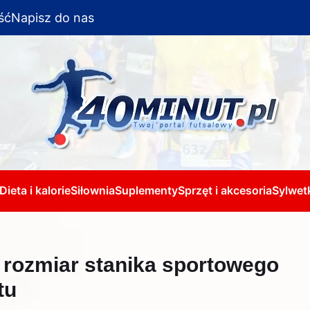
ść
Napisz do nas
Dieta i kalorie
Siłownia
Suplementy
Sprzęt i akcesoria
Sylwetk
ć rozmiar stanika sportowego
tu