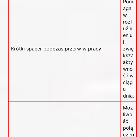
Pom
aga
w
rozl
uźni
eniu
i
Krótki spacer podczas przerw w pracy
zwię
ksza
akty
wno
ść w
ciąg
u
dnia.
Moż
liwo
ść
połą
czen