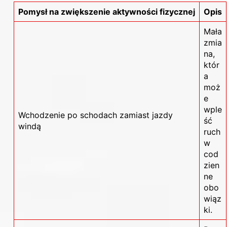
Pomysł na zwiększenie aktywności fizycznej
Opis
Mała
zmia
na,
któr
a
moż
e
wple
Wchodzenie po schodach zamiast jazdy
ść
windą
ruch
w
cod
zien
ne
obo
wiąz
ki.