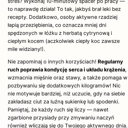
stres? Wykonaj 10-minutowy spacer po pracy —
to naprawdę działa! To tak, jakbyś brał leki bez
recepty. Dodatkowo, osoby aktywne rzadziej
łapią przeziębienia, co oznacza mniej dni
spędzonych w łóżku z herbatą cytrynową i
ciepłym kocem (aczkolwiek ciepły koc zawsze
mile widziany!).
Nie zapominaj o innych korzyściach!
Regularny
ruch poprawia kondycję serca i układu krążenia
,
wzmacnia mięśnie oraz stawy, a także pomaga w
pozbywaniu się dodatkowych kilogramów! Nic
nie motywuje bardziej, niż uczucie, gdy na siebie
zakładasz ciut za luźną sukienkę lub spodenki.
Pamiętaj, że każdy ruch się liczy — nawet
zgarbione przysiady przy zmywaniu naczyń
również wliczają się do Twojego aktywnego dnia.