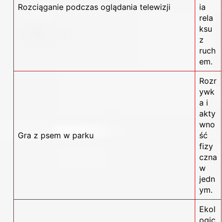
Rozciąganie podczas oglądania telewizji
ia
rela
ksu
z
ruch
em.
Rozr
ywk
a i
akty
wno
Gra z psem w parku
ść
fizy
czna
w
jedn
ym.
Ekol
ogic