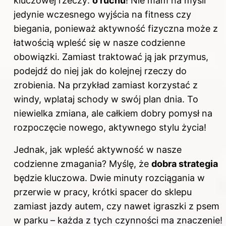
kluczowej rzeczy:
o ruchu
! Nie mam na myśli
jedynie wczesnego wyjścia na fitness czy
biegania, ponieważ aktywność fizyczna może z
łatwością wpleść się w nasze codzienne
obowiązki.
Zamiast
traktować ją jak przymus,
podejdź do niej jak do kolejnej rzeczy do
zrobienia. Na przykład zamiast korzystać z
windy, wplataj schody w swój plan dnia. To
niewielka zmiana, ale całkiem dobry pomysł na
rozpoczęcie nowego, aktywnego stylu życia!
Jednak, jak wpleść aktywność w nasze
codzienne zmagania? Myślę, że
dobra strategia
będzie kluczowa. Dwie minuty rozciągania w
przerwie w pracy, krótki spacer do sklepu
zamiast jazdy autem, czy nawet igraszki z psem
w parku – każda z tych czynności ma znaczenie!