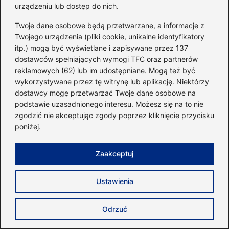
urządzeniu lub dostęp do nich.
powinno mieć twoje ciało?
Twoje dane osobowe będą przetwarzane, a informacje z
Twojego urządzenia (pliki cookie, unikalne identyfikatory
itp.) mogą być wyświetlane i zapisywane przez 137
Dodaj komentarz
dostawców spełniających wymogi TFC oraz partnerów
reklamowych (62) lub im udostępniane. Mogą też być
Twój adres email nie zostanie opublikowany.
wykorzystywane przez tę witrynę lub aplikację. Niektórzy
Wymagane pola są oznaczone
*
dostawcy mogę przetwarzać Twoje dane osobowe na
podstawie uzasadnionego interesu. Możesz się na to nie
Komentarz
*
zgodzić nie akceptując zgody poprzez kliknięcie przycisku
poniżej.
Zaakceptuj
Ustawienia
Nazwa
*
Odrzuć