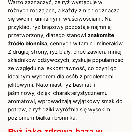
Warto zaznaczyć, że ryż występuje w
różnych rodzajach, a każdy z nich odznacza
się swoimi unikalnymi właściwościami. Na
przykład, ryż brązowy pozostaje najmniej
przetworzony, dlatego stanowi
znakomite
źródło błonnika
, cennych witamin i minerałów.
Z drugiej strony, ryż biały, choć zawiera mniej
składników odżywczych, zyskuje popularność
ze względu na lekkostrawność, co czyni go
idealnym wyborem dla osób z problemami
jelitowymi. Natomiast ryż basmati i
jaśminowy, dzięki charakterystycznemu
aromatowi, wprowadzają wyjątkowy smak do
potraw, a
ryż dziki wyróżnia się wysokim
poziomem białka i błonnika.
Ryż jako zdrowa baza w