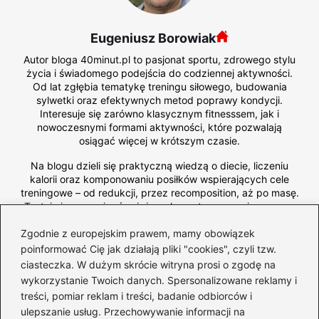
Eugeniusz Borowiak
Autor bloga 40minut.pl to pasjonat sportu, zdrowego stylu
życia i świadomego podejścia do codziennej aktywności.
Od lat zgłębia tematykę treningu siłowego, budowania
sylwetki oraz efektywnych metod poprawy kondycji.
Interesuje się zarówno klasycznym fitnesssem, jak i
nowoczesnymi formami aktywności, które pozwalają
osiągać więcej w krótszym czasie.
Na blogu dzieli się praktyczną wiedzą o diecie, liczeniu
kalorii oraz komponowaniu posiłków wspierających cele
treningowe – od redukcji, przez recomposition, aż po masę.
Testuje i recenzuje również suplementy, zwracając uwagę
na ich realne działanie, skład oraz bezpieczeństwo
Zgodnie z europejskim prawem, mamy obowiązek
stosowania.
poinformować Cię jak działają pliki "cookies", czyli tzw.
ciasteczka. W dużym skrócie witryna prosi o zgodę na
←
Sekrety biegów po ścianie: jak osiągnąć zjawiskową
wykorzystanie Twoich danych. Spersonalizowane reklamy i
sprawność i technikę
treści, pomiar reklam i treści, badanie odbiorców i
ulepszanie usług. Przechowywanie informacji na
→
Jakie są normy i wartości – ile procent mięśni