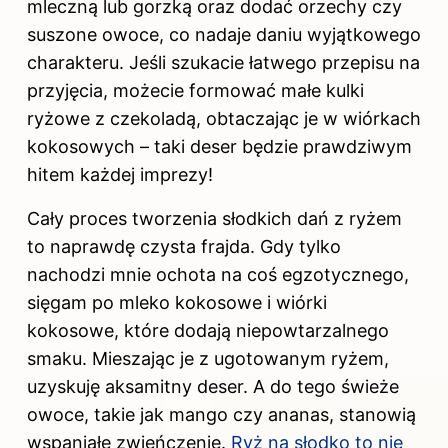
mleczną lub gorzką oraz dodać orzechy czy
suszone owoce, co nadaje daniu wyjątkowego
charakteru. Jeśli szukacie łatwego przepisu na
przyjęcia, możecie formować małe kulki
ryżowe z czekoladą, obtaczając je w wiórkach
kokosowych – taki deser będzie prawdziwym
hitem każdej imprezy!
Cały proces tworzenia słodkich dań z ryżem
to naprawdę czysta frajda. Gdy tylko
nachodzi mnie ochota na coś egzotycznego,
sięgam po mleko kokosowe i wiórki
kokosowe, które dodają niepowtarzalnego
smaku. Mieszając je z ugotowanym ryżem,
uzyskuję aksamitny deser. A do tego świeże
owoce, takie jak mango czy ananas, stanowią
wspaniałe zwieńczenie.
Ryż na słodko to nie