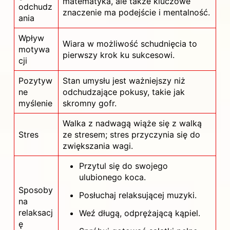
matematyka, ale także kluczowe
odchudz
znaczenie ma podejście i mentalność.
ania
Wpływ
Wiara w możliwość schudnięcia to
motywa
pierwszy krok ku sukcesowi.
cji
Pozytyw
Stan umysłu jest ważniejszy niż
ne
odchudzające pokusy, takie jak
myślenie
skromny gofr.
Walka z nadwagą wiąże się z walką
Stres
ze stresem; stres przyczynia się do
zwiększania wagi.
Przytul się do swojego
ulubionego koca.
Sposoby
Posłuchaj relaksującej muzyki.
na
relaksacj
Weź długą, odprężającą kąpiel.
ę