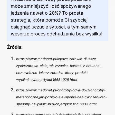
może zmniejszyć ilość spożywanego
jedzenia nawet o 20%? To prosta
strategia, która pomoże Ci szybciej
osiągnąć uczucie sytości, a tym samym
wesprze proces odchudzania bez wysiłku!
Źródła:
https://www.medonet.pl/lepsze-zdrowie-dluzsze-
zycie/zdrowe-cialo,tak-zrzucisz-tluszcz-z-brzucha-
bez-cwiczen–lekarz-zdradza–ktory-produkt-
wyeliminowac,artykul,16654026.html
https://www.medonet.pl/choroby-od-a-do-z/choroby-
metaboliczne,jak-pozbyc-sie-oponki-bez-cwiczen–oto-
sposoby-na-plaski-brzuch,artykul,12716833.html
https://centrumrespo.pl/odchudzanie/jak-schudnac-