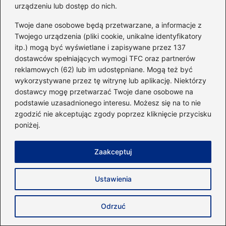
Co warto zjeść po wieczornym treningu,
urządzeniu lub dostęp do nich.
aby w pełni wykorzystać jego efekty?
Twoje dane osobowe będą przetwarzane, a informacje z
2026-04-26
Twojego urządzenia (pliki cookie, unikalne identyfikatory
itp.) mogą być wyświetlane i zapisywane przez 137
dostawców spełniających wymogi TFC oraz partnerów
reklamowych (62) lub im udostępniane. Mogą też być
wykorzystywane przez tę witrynę lub aplikację. Niektórzy
dostawcy mogę przetwarzać Twoje dane osobowe na
podstawie uzasadnionego interesu. Możesz się na to nie
zgodzić nie akceptując zgody poprzez kliknięcie przycisku
poniżej.
Zaakceptuj
Ustawienia
Czy biszkopty tuczą? Oto prawda, którą
musisz znać!
Odrzuć
2026-04-26