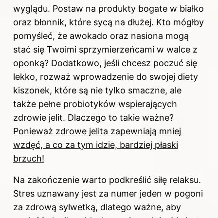
wyglądu. Postaw na produkty bogate w białko
oraz błonnik, które sycą na dłużej. Kto mógłby
pomyśleć, że awokado oraz nasiona mogą
stać się Twoimi sprzymierzeńcami w
walce z
oponką? Dodatkowo, jeśli chcesz poczuć się
lekko, rozważ wprowadzenie do swojej diety
kiszonek, które są nie tylko smaczne, ale
także pełne probiotyków wspierających
zdrowie jelit. Dlaczego to takie ważne?
Ponieważ zdrowe jelita zapewniają mniej
wzdęć, a co za tym idzie, bardziej płaski
brzuch!
Na zakończenie warto podkreślić siłę relaksu.
Stres uznawany jest za numer jeden w pogoni
za zdrową sylwetką, dlatego ważne, aby