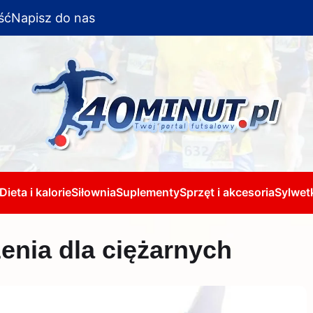
ść
Napisz do nas
Dieta i kalorie
Siłownia
Suplementy
Sprzęt i akcesoria
Sylwetk
enia dla ciężarnych