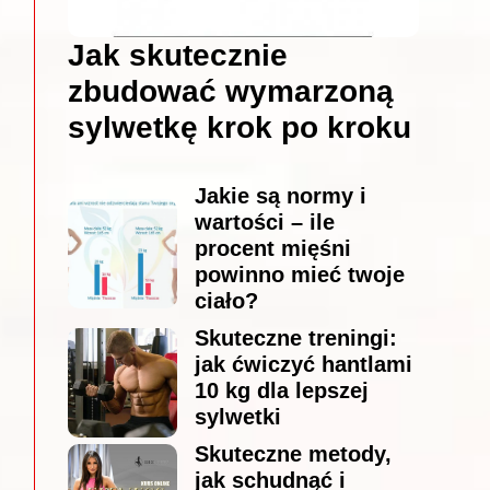
Jak skutecznie
zbudować wymarzoną
sylwetkę krok po kroku
Jakie są normy i
wartości – ile
procent mięśni
powinno mieć twoje
ciało?
Skuteczne treningi:
jak ćwiczyć hantlami
10 kg dla lepszej
sylwetki
Skuteczne metody,
jak schudnąć i