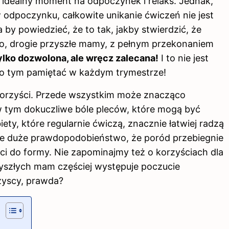
 idealny moment na odpoczynek i relaks. Jednak,
 odpoczynku, całkowite unikanie ćwiczeń nie jest
y powiedzieć, że to tak, jakby stwierdzić, że
go, drogie przyszłe mamy, z pełnym przekonaniem
tylko dozwolona, ale wręcz zalecana!
I to nie jest
o o tym pamiętać w każdym trymestrze!
korzyści. Przede wszystkim może znacząco
w tym dokuczliwe bóle pleców, które mogą być
iety, które regularnie ćwiczą, znacznie łatwiej radzą
eje duże prawdopodobieństwo, że poród przebiegnie
óci do
formy
. Nie zapominajmy też o korzyściach dla
yszłych mam częściej występuje poczucie
szyscy, prawda?