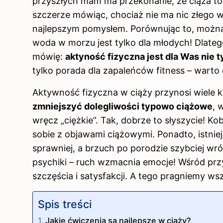
przyszłych mam ma przekonanie, że ciąża to
szczerze mówiąc, chociaż nie ma nic złego w
najlepszym pomysłem. Porównując to, można b
woda w morzu jest tylko dla młodych! Dlate
mówię:
aktyność fizyczna jest dla Was nie 
tylko porada dla zapaleńców fitness – wart
Aktywność fizyczna w ciąży przynosi wiele 
zmniejszyć dolegliwości typowo ciążowe
, 
wręcz „ciężkie”. Tak, dobrze to słyszycie! Kob
sobie z objawami ciążowymi. Ponadto, istni
sprawniej, a brzuch po porodzie szybciej wr
psychiki – ruch wzmacnia emocje! Wśród prz
szczęścia i satysfakcji. A tego pragniemy w
Spis treści
Jakie ćwiczenia są najlepsze w ciąży?