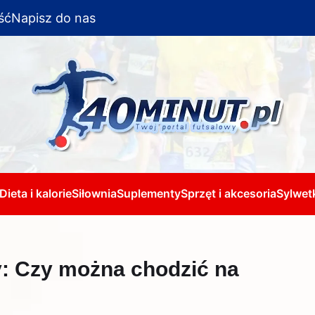
ść
Napisz do nas
Dieta i kalorie
Siłownia
Suplementy
Sprzęt i akcesoria
Sylwetk
y: Czy można chodzić na