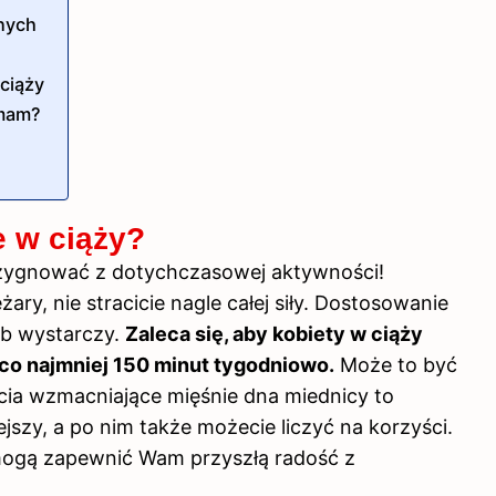
rnych
 ciąży
 mam?
e w ciąży?
e rezygnować z dotychczasowej
aktywności
!
żary, nie stracicie nagle całej siły. Dostosowanie
eb wystarczy.
Zaleca się, aby kobiety w ciąży
o najmniej 150 minut tygodniowo.
Może to być
jęcia wzmacniające mięśnie dna miednicy to
ejszy, a po nim także możecie liczyć na korzyści.
, mogą zapewnić Wam przyszłą radość z