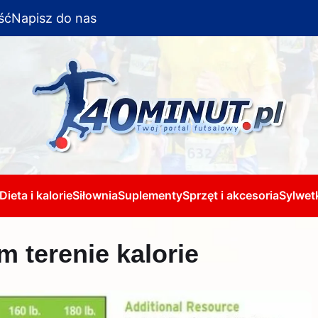
ść
Napisz do nas
Dieta i kalorie
Siłownia
Suplementy
Sprzęt i akcesoria
Sylwetk
 terenie kalorie