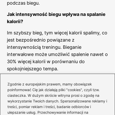
podczas biegu.
Jak intensywność biegu
wpływa na
spalanie
kalorii?
Im szybszy bieg, tym więcej kalorii spalimy, co
jest bezpośrednio powiązane z
intensywnością treningu. Bieganie
interwałowe może umożliwić spalenie nawet o
30% więcej kalorii w porównaniu do
spokojniejszego tempa.
Jak teren biegu wpływa na wydatki
Zgodnie z europejskim prawem, mamy obowiązek
energetyczne?
poinformować Cię jak działają pliki "cookies", czyli tzw.
ciasteczka. W dużym skrócie witryna prosi o zgodę na
Bieganie w trudnym terenie, takim jak pagórki
wykorzystanie Twoich danych. Spersonalizowane reklamy i
czy nierównomierne podłoże, angażuje
treści, pomiar reklam i treści, badanie odbiorców i
ulepszanie usług. Przechowywanie informacji na
dodatkowe mięśnie i zwiększa intensywność