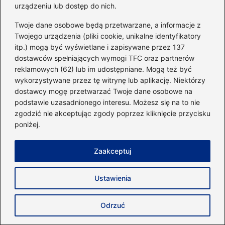
urządzeniu lub dostęp do nich.
wysiłku. Takie warunki prowadzą do
wyższego spalania kalorii w porównaniu do
Twoje dane osobowe będą przetwarzane, a informacje z
Twojego urządzenia (pliki cookie, unikalne identyfikatory
biegu po płaskiej nawierzchni.
itp.) mogą być wyświetlane i zapisywane przez 137
dostawców spełniających wymogi TFC oraz partnerów
Co to jest efekt EPOC i jak wpływa na
reklamowych (62) lub im udostępniane. Mogą też być
spalanie kalorii?
wykorzystywane przez tę witrynę lub aplikację. Niektórzy
dostawcy mogę przetwarzać Twoje dane osobowe na
Efekt EPOC, czyli nadmierne zużycie tlenu po
podstawie uzasadnionego interesu. Możesz się na to nie
wysiłku, oznacza, że organizm spala więcej
zgodzić nie akceptując zgody poprzez kliknięcie przycisku
kalorii nawet po zakończeniu treningu. Dzięki
poniżej.
zwiększonej intensywności podczas biegu,
Zaakceptuj
metabolizm pozostaje podwyższony, co
przyczynia się do dalszego spalania energii.
Ustawienia
Powiązane wpisy:
Odrzuć
Czy bieganie naprawdę odchudza?