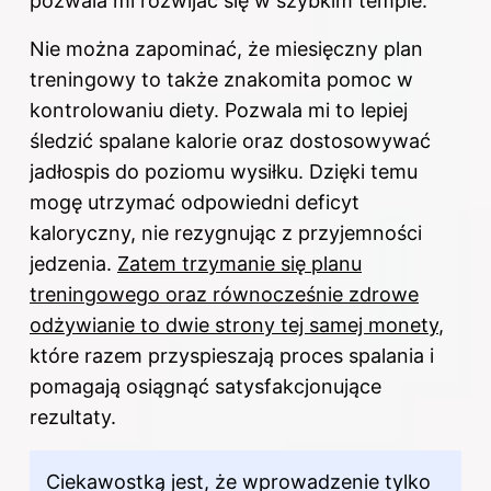
pozwala mi rozwijać się w szybkim tempie.
Nie można zapominać, że miesięczny plan
treningowy to także znakomita pomoc w
kontrolowaniu diety. Pozwala mi to lepiej
śledzić spalane kalorie oraz dostosowywać
jadłospis do poziomu wysiłku. Dzięki temu
mogę utrzymać odpowiedni deficyt
kaloryczny, nie rezygnując z przyjemności
jedzenia.
Zatem trzymanie się planu
treningowego oraz równocześnie zdrowe
odżywianie to dwie strony tej samej monety
,
które razem przyspieszają proces spalania i
pomagają osiągnąć satysfakcjonujące
rezultaty.
Ciekawostką jest, że wprowadzenie tylko