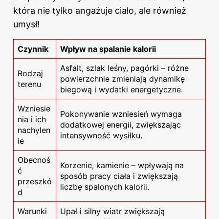
która nie tylko angażuje ciało, ale również
umysł!
Czynnik
Wpływ na spalanie kalorii
Asfalt, szlak leśny, pagórki – różne
Rodzaj
powierzchnie zmieniają dynamikę
terenu
biegową i wydatki energetyczne.
Wzniesie
Pokonywanie wzniesień wymaga
nia i ich
dodatkowej energii, zwiększając
nachylen
intensywność wysiłku.
ie
Obecnoś
Korzenie, kamienie – wpływają na
ć
sposób pracy ciała i zwiększają
przeszkó
liczbę spalonych kalorii.
d
Warunki
Upał i silny wiatr zwiększają