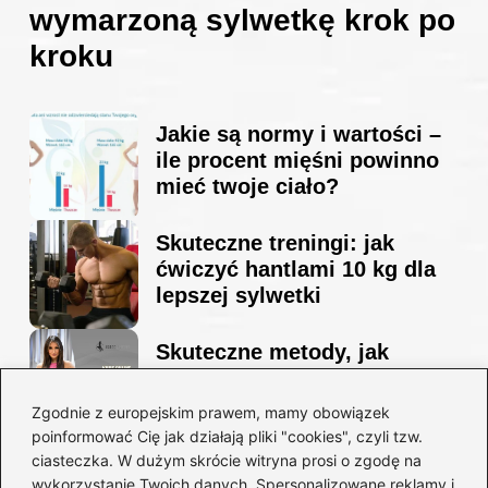
wymarzoną sylwetkę krok po
kroku
Jakie są normy i wartości –
ile procent mięśni powinno
mieć twoje ciało?
Skuteczne treningi: jak
ćwiczyć hantlami 10 kg dla
lepszej sylwetki
Skuteczne metody, jak
schudnąć i wyrzeźbić
sylwetkę w zaledwie 90 dni
Zgodnie z europejskim prawem, mamy obowiązek
poinformować Cię jak działają pliki "cookies", czyli tzw.
ciasteczka. W dużym skrócie witryna prosi o zgodę na
Idealny garnitur: jak dobrać
wykorzystanie Twoich danych. Spersonalizowane reklamy i