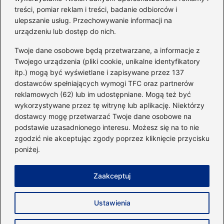
go do swojej sylwetki?
treści, pomiar reklam i treści, badanie odbiorców i
ulepszanie usług. Przechowywanie informacji na
urządzeniu lub dostęp do nich.
Kategorie
Twoje dane osobowe będą przetwarzane, a informacje z
Twojego urządzenia (pliki cookie, unikalne identyfikatory
itp.) mogą być wyświetlane i zapisywane przez 137
Dieta i kalorie
(221)
dostawców spełniających wymogi TFC oraz partnerów
Fitness
(236)
reklamowych (62) lub im udostępniane. Mogą też być
Siłownia
(101)
wykorzystywane przez tę witrynę lub aplikację. Niektórzy
Sport
(60)
dostawcy mogę przetwarzać Twoje dane osobowe na
podstawie uzasadnionego interesu. Możesz się na to nie
Sprzęt i akcesoria
(25)
zgodzić nie akceptując zgody poprzez kliknięcie przycisku
Suplementy
(38)
poniżej.
Sylwetka i trening
(18)
Zaakceptuj
Strona główna
Zasady użytkowania
Prywatność
Ustawienia
Napisz do nas