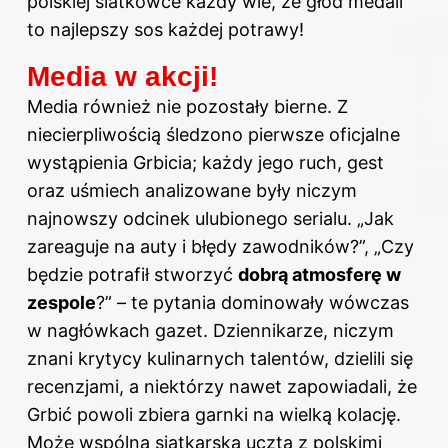
polskiej siatkówce każdy wie, że głód medali
to najlepszy sos każdej potrawy!
Media w akcji!
Media również nie pozostały bierne. Z
niecierpliwością śledzono pierwsze oficjalne
wystąpienia Grbicia; każdy jego ruch, gest
oraz uśmiech analizowane były niczym
najnowszy odcinek ulubionego serialu. „Jak
zareaguje na auty i błędy zawodników?”, „Czy
będzie potrafił stworzyć
dobrą atmosferę w
zespole
?” – te pytania dominowały wówczas
w nagłówkach gazet. Dziennikarze, niczym
znani krytycy kulinarnych talentów, dzielili się
recenzjami, a niektórzy nawet zapowiadali, że
Grbić powoli zbiera garnki na wielką kolację.
Może wspólna siatkarska uczta z polskimi