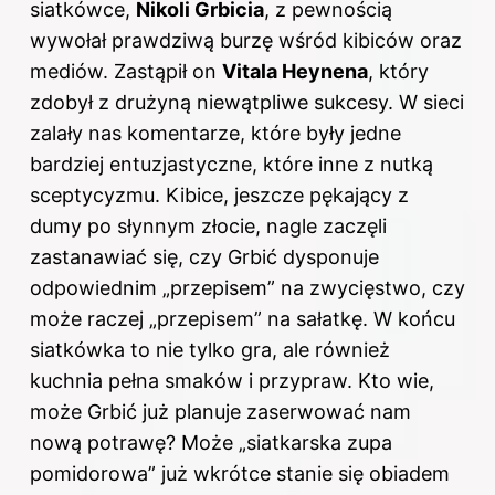
siatkówce,
Nikoli Grbicia
, z pewnością
wywołał prawdziwą burzę wśród kibiców oraz
mediów. Zastąpił on
Vitala Heynena
, który
zdobył z drużyną niewątpliwe sukcesy. W sieci
zalały nas komentarze, które były jedne
bardziej entuzjastyczne, które inne z nutką
sceptycyzmu. Kibice, jeszcze pękający z
dumy po słynnym złocie, nagle zaczęli
zastanawiać się, czy Grbić dysponuje
odpowiednim „przepisem” na zwycięstwo, czy
może raczej „przepisem” na sałatkę. W końcu
siatkówka to nie tylko gra, ale również
kuchnia pełna smaków i przypraw. Kto wie,
może Grbić już planuje zaserwować nam
nową potrawę? Może „siatkarska zupa
pomidorowa” już wkrótce stanie się obiadem