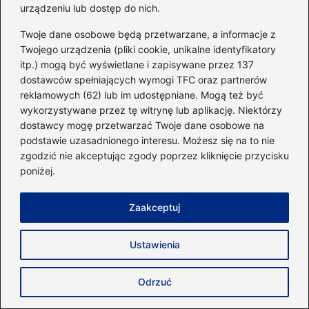
Co daje sportowe zawieszenie? Odkryj
urządzeniu lub dostęp do nich.
zalety dla Twojego pojazdu
Twoje dane osobowe będą przetwarzane, a informacje z
Skuteczne strategie, jak biegać 10×10 i
Twojego urządzenia (pliki cookie, unikalne identyfikatory
itp.) mogą być wyświetlane i zapisywane przez 137
osiągnąć swoje cele biegowe
dostawców spełniających wymogi TFC oraz partnerów
Kto stoi za sukcesami skoczków?
reklamowych (62) lub im udostępniane. Mogą też być
wykorzystywane przez tę witrynę lub aplikację. Niektórzy
Odkrywamy tajemnice trenerów
dostawcy mogę przetwarzać Twoje dane osobowe na
podstawie uzasadnionego interesu. Możesz się na to nie
zgodzić nie akceptując zgody poprzez kliknięcie przycisku
poniżej.
Biografia trenera siatkówki
Osiągnięcia i wyniki reprezentacji
Zaakceptuj
Reakcje kibiców i mediów
Ustawienia
Styl gry i filozofia treningowa
Trener reprezentacji Polski w siatkówce
Odrzuć