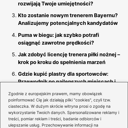
rozwijają Twoje umiejętności?
Kto zostanie nowym trenerem Bayernu?
Analizujemy potencjalnych kandydatów
Puma w biegu: jak szybko potrafi
osiągnąć zawrotne prędkości?
Jak zdobyć licencję trenera piłki nożnej –
krok po kroku do spełnienia marzeń
Gdzie kupić plastry dla sportowców:
Przewodnik po najlepszych miejscach i
ofertach
Zgodnie z europejskim prawem, mamy obowiązek
poinformować Cię jak działają pliki "cookies", czyli tzw.
Przewodnik krok po kroku: jak
ciasteczka. W dużym skrócie witryna prosi o zgodę na
skutecznie napisać wniosek o
wykorzystanie Twoich danych. Spersonalizowane reklamy i
dofinansowanie klubu sportowego
treści, pomiar reklam i treści, badanie odbiorców i
ulepszanie usług. Przechowywanie informacji na