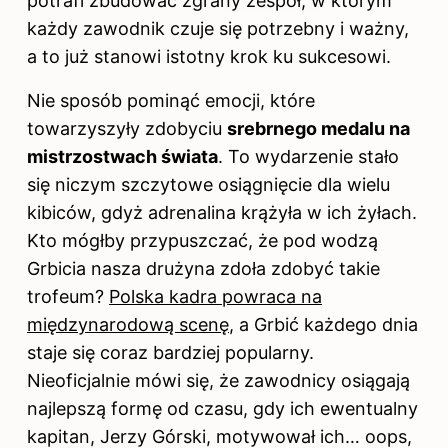
potrafi zbudować zgrany zespół, w którym
każdy zawodnik czuje się potrzebny i ważny,
a to już stanowi istotny krok ku sukcesowi.
Nie sposób pominąć emocji, które
towarzyszyły zdobyciu
srebrnego medalu na
mistrzostwach świata
. To wydarzenie stało
się niczym szczytowe osiągnięcie dla wielu
kibiców, gdyż adrenalina krążyła w ich żyłach.
Kto mógłby przypuszczać, że pod wodzą
Grbicia nasza drużyna zdoła zdobyć takie
trofeum?
Polska kadra powraca na
międzynarodową scenę
, a Grbić każdego dnia
staje się coraz bardziej popularny.
Nieoficjalnie mówi się, że zawodnicy osiągają
najlepszą formę od czasu, gdy ich ewentualny
kapitan, Jerzy Górski, motywował ich… oops,