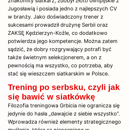
znakomity siatkarz, zdobył złoto olimpijskie z
Jugosławią i posiada jedno z najlepszych CV
w branży. Jako doświadczony trener z
sukcesami prowadził drużynę Serbii oraz
ZAKSĘ Kędzierzyn-Koźle, co dodatkowo
potwierdza jego kompetencje. Można zatem
sądzić, że dobry rozgrywający potrafi być
także świetnym selekcjonerem, a on z
pewnością ma wszystko, co potrzeba, aby
stać się wieszczem siatkarskim w Polsce.
Trening po serbsku, czyli jak
się bawić w siatkówkę
Filozofia treningowa Grbicia nie ogranicza się
jedynie do hasła „dawajcie z siebie wszystko”.
Wprowadza również elementy strategicznego
myślenia, które są nieocenione w