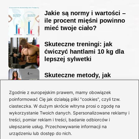
Jakie są normy i wartości –
ile procent mięśni powinno
mieć twoje ciało?
Skuteczne treningi: jak
ćwiczyć hantlami 10 kg dla
lepszej sylwetki
Skuteczne metody, jak
schudnąć i wyrzeźbić
sylwetkę w zaledwie 90 dni
Zgodnie z europejskim prawem, mamy obowiązek
poinformować Cię jak działają pliki "cookies", czyli tzw.
ciasteczka. W dużym skrócie witryna prosi o zgodę na
Idealny garnitur: jak dobrać
wykorzystanie Twoich danych. Spersonalizowane reklamy i
go do swojej sylwetki?
treści, pomiar reklam i treści, badanie odbiorców i
ulepszanie usług. Przechowywanie informacji na
urządzeniu lub dostęp do nich.