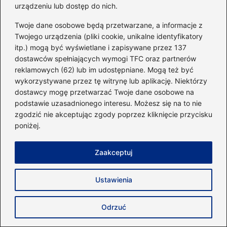
urządzeniu lub dostęp do nich.
Nazwa
*
Twoje dane osobowe będą przetwarzane, a informacje z
Twojego urządzenia (pliki cookie, unikalne identyfikatory
itp.) mogą być wyświetlane i zapisywane przez 137
Adres email
*
dostawców spełniających wymogi TFC oraz partnerów
reklamowych (62) lub im udostępniane. Mogą też być
wykorzystywane przez tę witrynę lub aplikację. Niektórzy
Witryna internetowa
dostawcy mogę przetwarzać Twoje dane osobowe na
podstawie uzasadnionego interesu. Możesz się na to nie
zgodzić nie akceptując zgody poprzez kliknięcie przycisku
poniżej.
Zapamiętaj moje dane w tej przeglądarce
podczas pisania kolejnych komentarzy.
Zaakceptuj
Ustawienia
Poczytaj więcej
Odrzuć