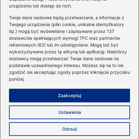
urządzeniu lub dostęp do nich.
Kategorie
Twoje dane osobowe będą przetwarzane, a informacje z
Twojego urządzenia (pliki cookie, unikalne identyfikatory
itp.) mogą być wyświetlane i zapisywane przez 137
Dieta i kalorie
(221)
dostawców spełniających wymogi TFC oraz partnerów
Fitness
(236)
reklamowych (62) lub im udostępniane. Mogą też być
Siłownia
(101)
wykorzystywane przez tę witrynę lub aplikację. Niektórzy
Sport
(60)
dostawcy mogę przetwarzać Twoje dane osobowe na
podstawie uzasadnionego interesu. Możesz się na to nie
Sprzęt i akcesoria
(25)
zgodzić nie akceptując zgody poprzez kliknięcie przycisku
Suplementy
(38)
poniżej.
Sylwetka i trening
(18)
Zaakceptuj
Strona główna
Zasady użytkowania
Prywatność
Ustawienia
Napisz do nas
Copyright © 2026 40minut.pl
Odrzuć