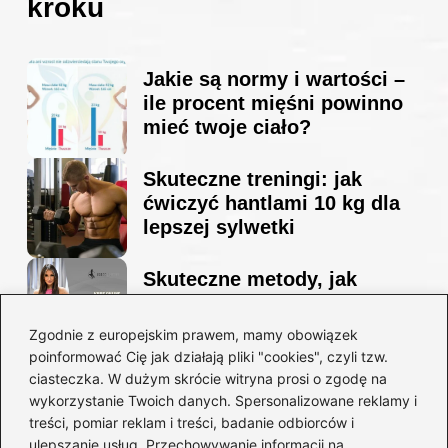
kroku
Jakie są normy i wartości –
ile procent mięśni powinno
mieć twoje ciało?
Skuteczne treningi: jak
ćwiczyć hantlami 10 kg dla
lepszej sylwetki
Skuteczne metody, jak
schudnąć i wyrzeźbić
sylwetkę w zaledwie 90 dni
Zgodnie z europejskim prawem, mamy obowiązek
poinformować Cię jak działają pliki "cookies", czyli tzw.
ciasteczka. W dużym skrócie witryna prosi o zgodę na
Idealny garnitur: jak dobrać
wykorzystanie Twoich danych. Spersonalizowane reklamy i
go do swojej sylwetki?
treści, pomiar reklam i treści, badanie odbiorców i
ulepszanie usług. Przechowywanie informacji na