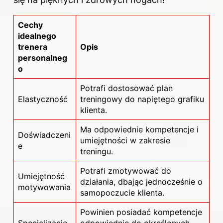
Cechy
idealnego
trenera
Opis
personalneg
o
Potrafi dostosować plan
Elastyczność
treningowy do napiętego grafiku
klienta.
Ma odpowiednie kompetencje i
Doświadczeni
umiejętności w zakresie
e
treningu.
Potrafi zmotywować do
Umiejętność
działania, dbając jednocześnie o
motywowania
samopoczucie klienta.
Powinien posiadać kompetencje