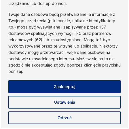
urządzeniu lub dostęp do nich.
Kamil wyróżnia się indywidualnym podejściem
do każdego klienta, łącząc różne techniki
Twoje dane osobowe będą przetwarzane, a informacje z
Twojego urządzenia (pliki cookie, unikalne identyfikatory
podczas sesji treningowych. Klientki cenią go
itp.) mogą być wyświetlane i zapisywane przez 137
za umiejętność tworzenia przyjaznej
dostawców spełniających wymogi TFC oraz partnerów
atmosfery, co powoduje, że treningi stają się
reklamowych (62) lub im udostępniane. Mogą też być
nie tylko efektywne, ale także pełne śmiechu.
wykorzystywane przez tę witrynę lub aplikację. Niektórzy
dostawcy mogę przetwarzać Twoje dane osobowe na
Jakie korzyści przynoszą treningi
z trenerem
podstawie uzasadnionego interesu. Możesz się na to nie
zgodzić nie akceptując zgody poprzez kliknięcie przycisku
personalnym
w Warszawie?
poniżej.
Treningi z trenerem personalnym mogą
Zaakceptuj
zwiększyć efektywność ćwiczeń nawet o
30%, co przyspiesza osiąganie zamierzonych
Ustawienia
celów. Dodatkowo, trenerzy pomagają w
motywacji oraz dostosowują plany
Odrzuć
treningowe do indywidualnych potrzeb, co
sprawia, że treningi są bardziej dostosowane