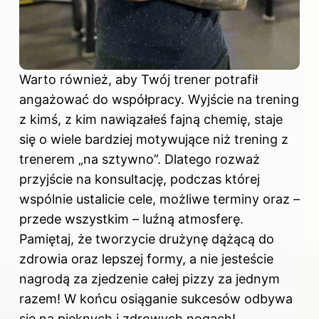
Warto również, aby Twój trener potrafił
angażować do współpracy. Wyjście na trening
z kimś, z kim nawiązałeś fajną chemię, staje
się o wiele bardziej motywujące niż trening z
trenerem „na sztywno”. Dlatego rozważ
przyjście na konsultację, podczas której
wspólnie ustalicie cele, możliwe terminy oraz –
przede wszystkim – luźną atmosferę.
Pamiętaj, że tworzycie drużynę dążącą do
zdrowia oraz lepszej formy, a nie jesteście
nagrodą za zjedzenie całej pizzy za jednym
razem! W końcu osiąganie sukcesów odbywa
się na pięknych i zdrowych nogach!