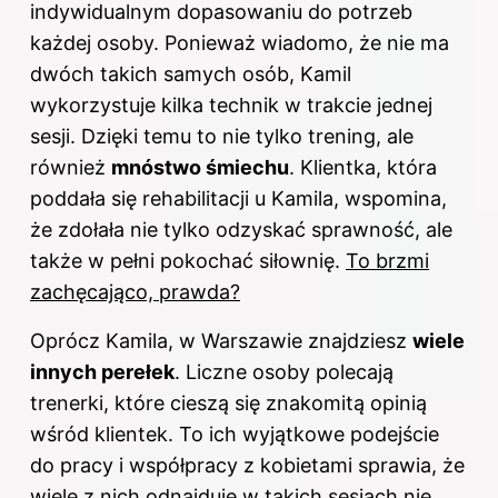
indywidualnym dopasowaniu do potrzeb
każdej osoby. Ponieważ wiadomo, że nie ma
dwóch takich samych osób, Kamil
wykorzystuje kilka technik w trakcie jednej
sesji. Dzięki temu to nie tylko trening, ale
również
mnóstwo śmiechu
. Klientka, która
poddała się rehabilitacji u Kamila, wspomina,
że zdołała nie tylko odzyskać sprawność, ale
także w pełni pokochać siłownię.
To brzmi
zachęcająco, prawda?
Oprócz Kamila, w Warszawie znajdziesz
wiele
innych perełek
. Liczne osoby polecają
trenerki, które cieszą się znakomitą opinią
wśród klientek. To ich wyjątkowe podejście
do pracy i współpracy z kobietami sprawia, że
wiele z nich odnajduje w takich sesjach nie