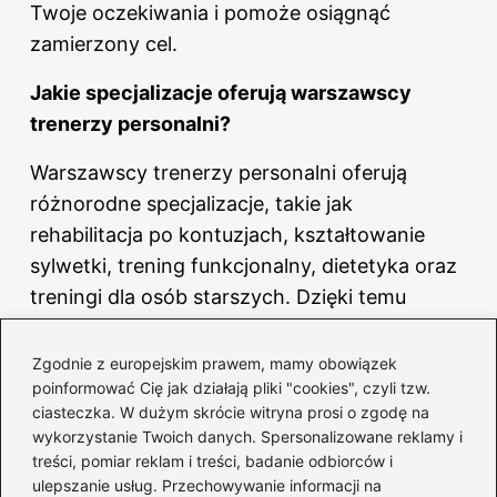
Twoje oczekiwania i pomoże osiągnąć
zamierzony cel.
Jakie specjalizacje oferują warszawscy
trenerzy personalni?
Warszawscy trenerzy personalni oferują
różnorodne specjalizacje, takie jak
rehabilitacja po kontuzjach, kształtowanie
sylwetki, trening funkcjonalny, dietetyka oraz
treningi dla osób starszych. Dzięki temu
każdy może znaleźć trenera
odpowiadającego jego unikalnym potrzebom i
Zgodnie z europejskim prawem, mamy obowiązek
poinformować Cię jak działają pliki "cookies", czyli tzw.
celom fitnessowym.
ciasteczka. W dużym skrócie witryna prosi o zgodę na
wykorzystanie Twoich danych. Spersonalizowane reklamy i
Co wyróżnia Kamila, jednego z polecanych
treści, pomiar reklam i treści, badanie odbiorców i
trenerów w Warszawie?
ulepszanie usług. Przechowywanie informacji na