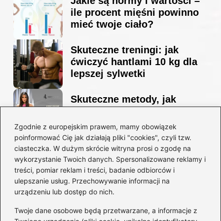
Jakie są normy i wartości –
ile procent mięśni powinno
mieć twoje ciało?
Skuteczne treningi: jak
ćwiczyć hantlami 10 kg dla
lepszej sylwetki
Skuteczne metody, jak
schudnąć i wyrzeźbić
sylwetkę w zaledwie 90 dni
Zgodnie z europejskim prawem, mamy obowiązek
poinformować Cię jak działają pliki "cookies", czyli tzw.
ciasteczka. W dużym skrócie witryna prosi o zgodę na
Idealny garnitur: jak dobrać
wykorzystanie Twoich danych. Spersonalizowane reklamy i
go do swojej sylwetki?
treści, pomiar reklam i treści, badanie odbiorców i
ulepszanie usług. Przechowywanie informacji na
urządzeniu lub dostęp do nich.
Kategorie
Twoje dane osobowe będą przetwarzane, a informacje z