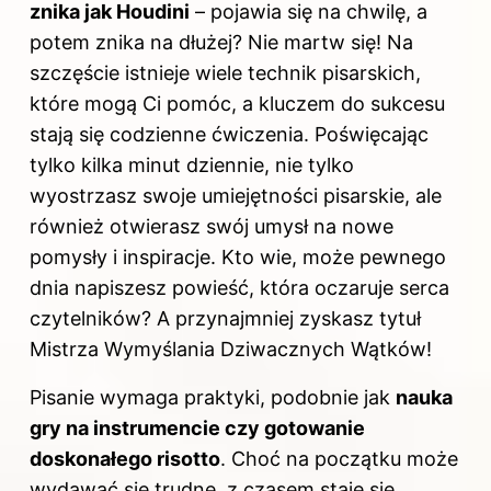
znika jak Houdini
– pojawia się na chwilę, a
potem znika na dłużej? Nie martw się! Na
szczęście istnieje wiele technik pisarskich,
które mogą Ci pomóc, a kluczem do sukcesu
stają się codzienne ćwiczenia. Poświęcając
tylko kilka minut dziennie, nie tylko
wyostrzasz swoje umiejętności pisarskie, ale
również otwierasz swój umysł na nowe
pomysły i inspiracje. Kto wie, może pewnego
dnia napiszesz powieść, która oczaruje serca
czytelników? A przynajmniej zyskasz tytuł
Mistrza Wymyślania Dziwacznych Wątków!
Pisanie wymaga praktyki, podobnie jak
nauka
gry na instrumencie czy gotowanie
doskonałego risotto
. Choć na początku może
wydawać się trudne, z czasem staje się