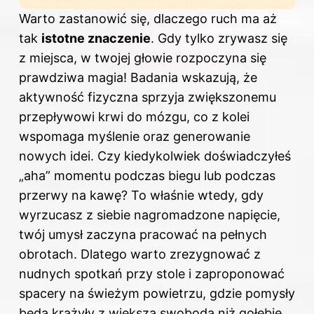
Warto zastanowić się, dlaczego ruch ma aż
tak
istotne znaczenie
. Gdy tylko zrywasz się
z miejsca, w twojej głowie rozpoczyna się
prawdziwa magia! Badania wskazują, że
aktywność fizyczna sprzyja zwiększonemu
przepływowi krwi do mózgu, co z kolei
wspomaga myślenie oraz generowanie
nowych idei. Czy kiedykolwiek doświadczyłeś
„aha” momentu podczas biegu lub podczas
przerwy na kawę? To właśnie wtedy, gdy
wyrzucasz z siebie nagromadzone napięcie,
twój umysł zaczyna pracować na pełnych
obrotach. Dlatego warto zrezygnować z
nudnych spotkań przy stole i zaproponować
spacery na świeżym powietrzu, gdzie pomysły
będą krążyły z większą swobodą niż gołębie