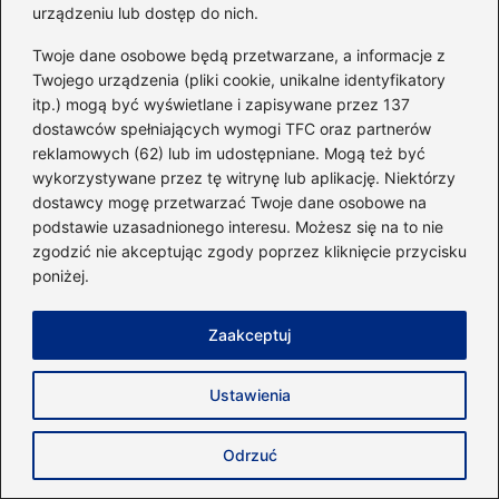
Zwiotczenie mięśni – poznaj przyczyny i
urządzeniu lub dostęp do nich.
objawy, które warto znać
Twoje dane osobowe będą przetwarzane, a informacje z
Sekrety skutecznego podrywu: jak
Twojego urządzenia (pliki cookie, unikalne identyfikatory
itp.) mogą być wyświetlane i zapisywane przez 137
poderwać faceta na siłowni?
dostawców spełniających wymogi TFC oraz partnerów
reklamowych (62) lub im udostępniane. Mogą też być
Jak skutecznie ćwiczyć na siłowni, by
wykorzystywane przez tę witrynę lub aplikację. Niektórzy
zrzucić zbędne kilogramy?
dostawcy mogę przetwarzać Twoje dane osobowe na
podstawie uzasadnionego interesu. Możesz się na to nie
Co zrobić z przeterminowanymi lekami?
zgodzić nie akceptując zgody poprzez kliknięcie przycisku
Praktyczny przewodnik dla każdego
poniżej.
Kiedy wybrać atlas, a kiedy sztangę –
Zaakceptuj
klucz do efektywnego treningu
Skuteczne ćwiczenia na powiększenie
Ustawienia
członka – sprawdź, co działa!
Odrzuć