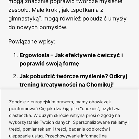
mogą znacznie poprawić twórcze myślenie
zespołu. Małe kroki, jak „spotkania z
gimnastyką”, mogą również pobudzić umysły
do nowych pomysłów.
Powiązane wpisy:
Ergowiosła – Jak efektywnie ćwiczyć i
poprawić swoją formę
Jak pobudzić twórcze myślenie? Odkryj
trening kreatywności na Chomikuj!
Odkryj sekrety efektywnego ćwiczenia
Zgodnie z europejskim prawem, mamy obowiązek
twarzy dla młodszego wyglądu
poinformować Cię jak działają pliki "cookies", czyli tzw.
ciasteczka. W dużym skrócie witryna prosi o zgodę na
Zanik mięśni uda – jak rozpoznać
wykorzystanie Twoich danych. Spersonalizowane reklamy i
pierwsze objawy?
treści, pomiar reklam i treści, badanie odbiorców i
ulepszanie usług. Przechowywanie informacji na