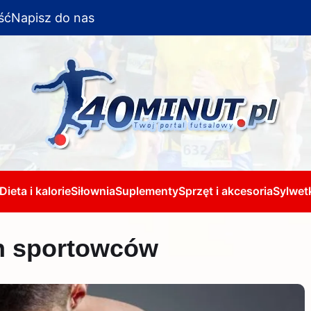
ść
Napisz do nas
Dieta i kalorie
Siłownia
Suplementy
Sprzęt i akcesoria
Sylwetk
ch sportowców