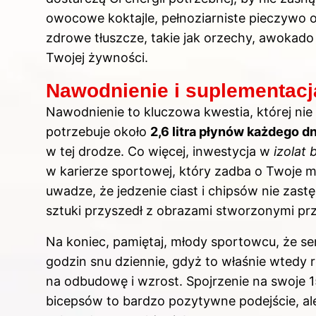
owocowe koktajle, pełnoziarniste pieczywo o
zdrowe tłuszcze, takie jak orzechy, awokado 
Twojej żywności.
Nawodnienie i suplementacj
Nawodnienie to kluczowa kwestia, której ni
potrzebuje około
2,6 litra płynów każdego dn
w tej drodze. Co więcej, inwestycja w
izolat
w karierze sportowej, który zadba o Twoje m
uwadze, że jedzenie ciast i chipsów nie zast
sztuki przyszedł z obrazami stworzonymi pr
Na koniec, pamiętaj, młody sportowcu, że se
godzin snu dziennie, gdyż to właśnie wtedy 
na odbudowę i wzrost. Spojrzenie na swoje 15
bicepsów to bardzo pozytywne podejście, ale 