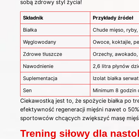
sobą zdrowy styl życia!
Składnik
Przykłady źródeł
Białka
Chude mięso, ryby, 
Węglowodany
Owoce, koktajle, pe
Zdrowe tłuszcze
Orzechy, awokado, 
Nawodnienie
2,6 litra płynów dz
Suplementacja
Izolat białka serw
Sen
Minimum 8 godzin 
Ciekawostką jest to, że spożycie białka po 
efektywność regeneracji mięśni nawet o 50
sportowców chcących zwiększyć masę mięś
Trening siłowy dla nasto