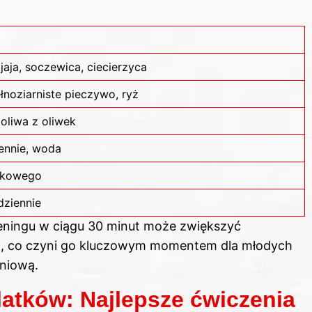
jaja, soczewica, ciecierzyca
łnoziarniste pieczywo, ryż
oliwa z oliwek
iennie, woda
atkowego
dziennie
treningu w ciągu 30 minut może zwiększyć
%, co czyni go kluczowym momentem dla młodych
niową.
latków: Najlepsze ćwiczenia