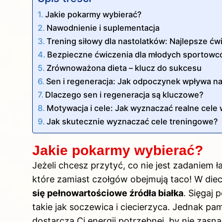
Jakie pokarmy wybierać?
Nawodnienie i suplementacja
Trening siłowy dla nastolatków: Najlepsze ćw
Bezpieczne ćwiczenia dla młodych sportow
Zrównoważona dieta – klucz do sukcesu
Sen i regeneracja: Jak odpoczynek wpływa na
Dlaczego sen i regeneracja są kluczowe?
Motywacja i cele: Jak wyznaczać realne cel
Jak skutecznie wyznaczać cele treningowe?
Jakie pokarmy wybierać?
Jeżeli chcesz przytyć, co nie jest zadaniem
które zamiast czołgów obejmują taco! W di
się pełnowartościowe źródła białka
. Sięgaj 
takie jak soczewica i ciecierzyca. Jednak p
dostarczą Ci energii potrzebnej, by nie zas