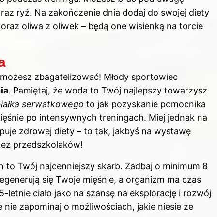
raz ryż. Na zakończenie dnia dodaj do swojej diety
oraz oliwa z oliwek – będą one wisienką na torcie
a
e możesz zbagatelizować! Młody sportowiec
ia
. Pamiętaj, że woda to Twój najlepszy towarzysz
 białka serwatkowego
to jak pozyskanie pomocnika
ięśnie po intensywnych treningach. Miej jednak na
ępuje zdrowej diety – to tak, jakbyś na wystawę
zez przedszkolaków!
n to Twój najcenniejszy skarb. Zadbaj o minimum 8
regenerują się Twoje mięśnie, a organizm ma czas
-letnie ciało jako na szansę na eksplorację i rozwój
nie zapominaj o możliwościach, jakie niesie ze