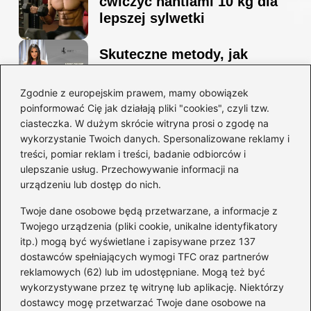
ćwiczyć hantlami 10 kg dla
lepszej sylwetki
Skuteczne metody, jak
schudnąć i wyrzeźbić
sylwetkę w zaledwie 90 dni
Zgodnie z europejskim prawem, mamy obowiązek
poinformować Cię jak działają pliki "cookies", czyli tzw.
ciasteczka. W dużym skrócie witryna prosi o zgodę na
Idealny garnitur: jak dobrać
wykorzystanie Twoich danych. Spersonalizowane reklamy i
go do swojej sylwetki?
treści, pomiar reklam i treści, badanie odbiorców i
ulepszanie usług. Przechowywanie informacji na
urządzeniu lub dostęp do nich.
Kategorie
Twoje dane osobowe będą przetwarzane, a informacje z
Twojego urządzenia (pliki cookie, unikalne identyfikatory
itp.) mogą być wyświetlane i zapisywane przez 137
Dieta i kalorie
(221)
dostawców spełniających wymogi TFC oraz partnerów
Fitness
(236)
reklamowych (62) lub im udostępniane. Mogą też być
Siłownia
(101)
wykorzystywane przez tę witrynę lub aplikację. Niektórzy
Sport
(60)
dostawcy mogę przetwarzać Twoje dane osobowe na