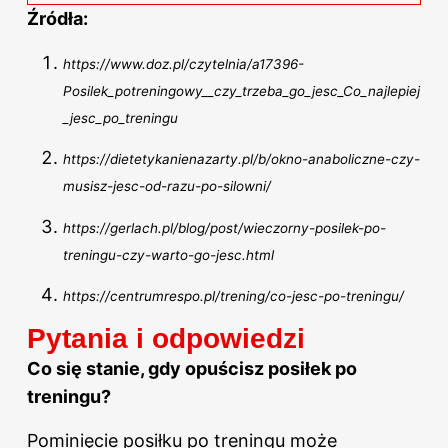
Źródła:
https://www.doz.pl/czytelnia/a17396-
Posilek_potreningowy__czy_trzeba_go_jesc_Co_najlepiej
_jesc_po_treningu
https://dietetykanienazarty.pl/b/okno-anaboliczne-czy-
musisz-jesc-od-razu-po-silowni/
https://gerlach.pl/blog/post/wieczorny-posilek-po-
treningu-czy-warto-go-jesc.html
https://centrumrespo.pl/trening/co-jesc-po-treningu/
Pytania i odpowiedzi
Co się stanie, gdy opuścisz posiłek po
treningu?
Pominięcie posiłku
po treningu
może