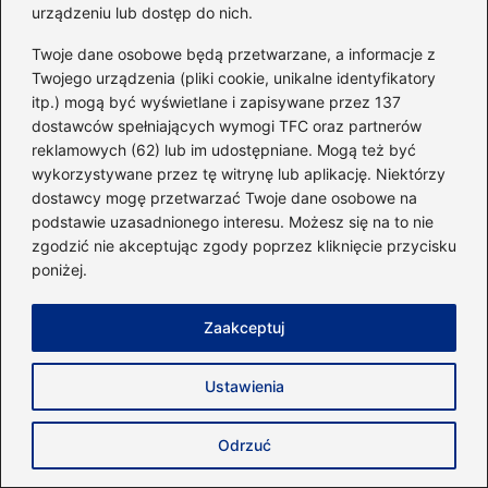
urządzeniu lub dostęp do nich.
Twoje dane osobowe będą przetwarzane, a informacje z
Twojego urządzenia (pliki cookie, unikalne identyfikatory
itp.) mogą być wyświetlane i zapisywane przez 137
dostawców spełniających wymogi TFC oraz partnerów
reklamowych (62) lub im udostępniane. Mogą też być
wykorzystywane przez tę witrynę lub aplikację. Niektórzy
dostawcy mogę przetwarzać Twoje dane osobowe na
podstawie uzasadnionego interesu. Możesz się na to nie
Powiązane wpisy:
zgodzić nie akceptując zgody poprzez kliknięcie przycisku
poniżej.
Skuteczne sposoby na uzupełnienie
glikogenu po intensywnym treningu
Zaakceptuj
Najlepsze produkty do spożycia po
Ustawienia
treningu – co warto włączyć do diety?
Czy Po Cardio Warto Się Posilić? Oto
Odrzuć
Najlepsze Rekomendacje Dla