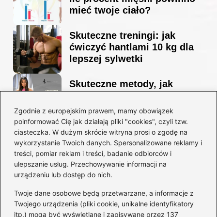
mieć twoje ciało?
Skuteczne treningi: jak
ćwiczyć hantlami 10 kg dla
lepszej sylwetki
Skuteczne metody, jak
schudnąć i wyrzeźbić
sylwetkę w zaledwie 90 dni
Zgodnie z europejskim prawem, mamy obowiązek
poinformować Cię jak działają pliki "cookies", czyli tzw.
ciasteczka. W dużym skrócie witryna prosi o zgodę na
Idealny garnitur: jak dobrać
wykorzystanie Twoich danych. Spersonalizowane reklamy i
go do swojej sylwetki?
treści, pomiar reklam i treści, badanie odbiorców i
ulepszanie usług. Przechowywanie informacji na
urządzeniu lub dostęp do nich.
Kategorie
Twoje dane osobowe będą przetwarzane, a informacje z
Twojego urządzenia (pliki cookie, unikalne identyfikatory
itp.) mogą być wyświetlane i zapisywane przez 137
Dieta i kalorie
(221)