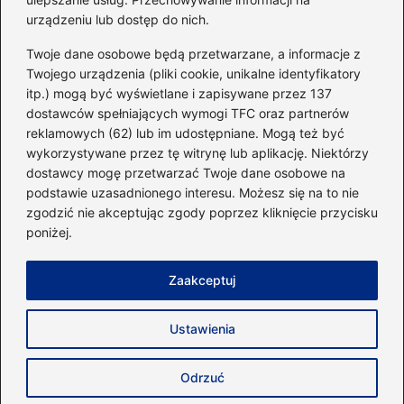
urządzeniu lub dostęp do nich.
Kategorie
Twoje dane osobowe będą przetwarzane, a informacje z
Twojego urządzenia (pliki cookie, unikalne identyfikatory
itp.) mogą być wyświetlane i zapisywane przez 137
Dieta i kalorie
(221)
dostawców spełniających wymogi TFC oraz partnerów
Fitness
(236)
reklamowych (62) lub im udostępniane. Mogą też być
Siłownia
(101)
wykorzystywane przez tę witrynę lub aplikację. Niektórzy
Sport
(60)
dostawcy mogę przetwarzać Twoje dane osobowe na
podstawie uzasadnionego interesu. Możesz się na to nie
Sprzęt i akcesoria
(25)
zgodzić nie akceptując zgody poprzez kliknięcie przycisku
Suplementy
(38)
poniżej.
Sylwetka i trening
(18)
Zaakceptuj
Strona główna
Zasady użytkowania
Prywatność
Ustawienia
Napisz do nas
Copyright © 2026 40minut.pl
Odrzuć