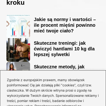
kroku
Jakie są normy i wartości –
ile procent mięśni powinno
mieć twoje ciało?
Skuteczne treningi: jak
ćwiczyć hantlami 10 kg dla
lepszej sylwetki
Skuteczne metody, jak
schudnąć i wyrzeźbić
sylwetkę w zaledwie 90 dni
Zgodnie z europejskim prawem, mamy obowiązek
poinformować Cię jak działają pliki "cookies", czyli tzw.
ciasteczka. W dużym skrócie witryna prosi o zgodę na
Idealny garnitur: jak dobrać
wykorzystanie Twoich danych. Spersonalizowane reklamy i
go do swojej sylwetki?
treści, pomiar reklam i treści, badanie odbiorców i
ulepszanie usług. Przechowywanie informacji na