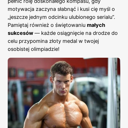
pełnić rolę doskonałego kompasu, gdy
motywacja zaczyna słabnąć i kusi cię myśl o
„jeszcze jednym odcinku ulubionego serialu”.
Pamiętaj również o świętowaniu
małych
sukcesów
— każde osiągnięcie na drodze do
celu przypomina złoty medal w twojej
osobistej olimpiadzie!