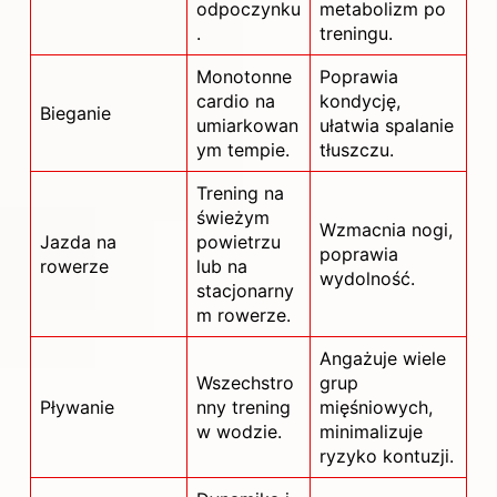
odpoczynku
metabolizm po
.
treningu.
Monotonne
Poprawia
cardio na
kondycję,
Bieganie
umiarkowan
ułatwia spalanie
ym tempie.
tłuszczu.
Trening na
świeżym
Wzmacnia nogi,
Jazda na
powietrzu
poprawia
rowerze
lub na
wydolność.
stacjonarny
m rowerze.
Angażuje wiele
Wszechstro
grup
Pływanie
nny trening
mięśniowych,
w wodzie.
minimalizuje
ryzyko kontuzji.