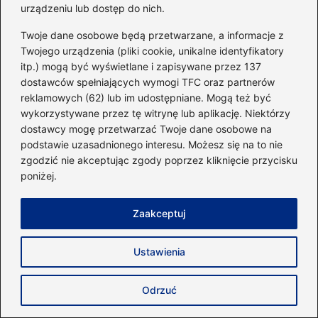
urządzeniu lub dostęp do nich.
warunkach
Twoje dane osobowe będą przetwarzane, a informacje z
Kiedy znowu będziemy mogli korzystać
Twojego urządzenia (pliki cookie, unikalne identyfikatory
z fitness klubów?
itp.) mogą być wyświetlane i zapisywane przez 137
dostawców spełniających wymogi TFC oraz partnerów
Czy bieganie na bieżni przynosi realne
reklamowych (62) lub im udostępniane. Mogą też być
korzyści dla zdrowia?
wykorzystywane przez tę witrynę lub aplikację. Niektórzy
dostawcy mogę przetwarzać Twoje dane osobowe na
Ile kalorii spala trening ze skalpelem 2?
podstawie uzasadnionego interesu. Możesz się na to nie
Odkryj tajemnice efektywnego
zgodzić nie akceptując zgody poprzez kliknięcie przycisku
poniżej.
odchudzania!
Jak wybrać idealną nazwę dla klubu
Zaakceptuj
fitness? Tipps i inspiracje
Ustawienia
Odkryj tajniki bycia kim fitness – jak stać
się najlepszą wersją siebie
Odrzuć
Skuteczne metody treningu na total