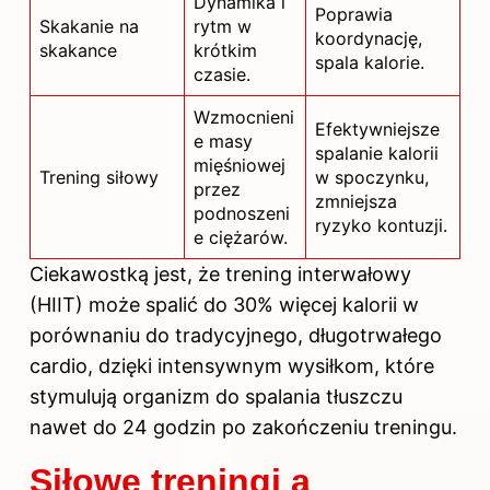
Dynamika i
Poprawia
Skakanie na
rytm w
koordynację,
skakance
krótkim
spala kalorie.
czasie.
Wzmocnieni
Efektywniejsze
e masy
spalanie kalorii
mięśniowej
Trening siłowy
w spoczynku,
przez
zmniejsza
podnoszeni
ryzyko kontuzji.
e ciężarów.
Ciekawostką jest, że trening interwałowy
(HIIT) może spalić do 30% więcej kalorii w
porównaniu do tradycyjnego, długotrwałego
cardio, dzięki intensywnym wysiłkom, które
stymulują organizm do spalania tłuszczu
nawet do 24 godzin po zakończeniu treningu.
Siłowe treningi a