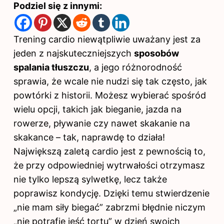
Podziel się z innymi:
Trening cardio niewątpliwie uważany jest za
jeden z najskuteczniejszych
sposobów
spalania tłuszczu
, a jego różnorodność
sprawia, że wcale nie nudzi się tak często, jak
powtórki z historii. Możesz wybierać spośród
wielu opcji, takich jak bieganie,
jazda na
rowerze
, pływanie czy nawet skakanie na
skakance – tak, naprawdę to działa!
Największą zaletą cardio jest z pewnością to,
że przy odpowiedniej wytrwałości otrzymasz
nie tylko lepszą sylwetkę, lecz także
poprawisz kondycję. Dzięki temu stwierdzenie
„nie mam siły biegać” zabrzmi błędnie niczym
„nie potrafię jeść tortu” w dzień swoich