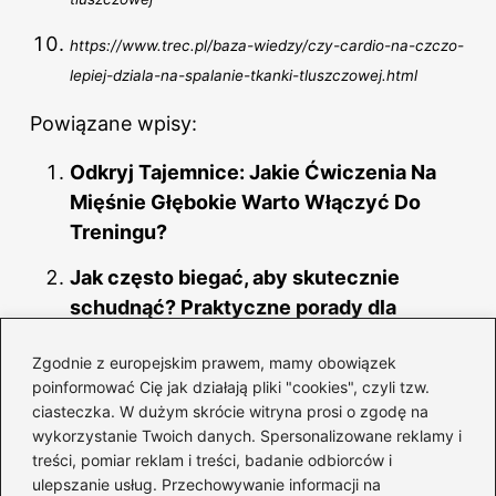
https://www.trec.pl/baza-wiedzy/czy-cardio-na-czczo-
lepiej-dziala-na-spalanie-tkanki-tluszczowej.html
Powiązane wpisy:
Odkryj Tajemnice: Jakie Ćwiczenia Na
Mięśnie Głębokie Warto Włączyć Do
Treningu?
Jak często biegać, aby skutecznie
schudnąć? Praktyczne porady dla
każdego
Zgodnie z europejskim prawem, mamy obowiązek
Skuteczne sposoby na mobilizację do
poinformować Cię jak działają pliki "cookies", czyli tzw.
ćwiczeń w domu
ciasteczka. W dużym skrócie witryna prosi o zgodę na
wykorzystanie Twoich danych. Spersonalizowane reklamy i
Skuteczne sposoby na rozmasowanie
treści, pomiar reklam i treści, badanie odbiorców i
ulepszanie usług. Przechowywanie informacji na
naciągniętego mięśnia w domowych