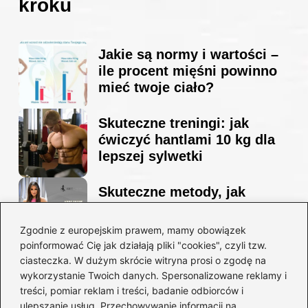
kroku
Jakie są normy i wartości –
ile procent mięśni powinno
mieć twoje ciało?
Skuteczne treningi: jak
ćwiczyć hantlami 10 kg dla
lepszej sylwetki
Skuteczne metody, jak
schudnąć i wyrzeźbić
sylwetkę w zaledwie 90 dni
Zgodnie z europejskim prawem, mamy obowiązek
poinformować Cię jak działają pliki "cookies", czyli tzw.
ciasteczka. W dużym skrócie witryna prosi o zgodę na
Idealny garnitur: jak dobrać
wykorzystanie Twoich danych. Spersonalizowane reklamy i
go do swojej sylwetki?
treści, pomiar reklam i treści, badanie odbiorców i
ulepszanie usług. Przechowywanie informacji na