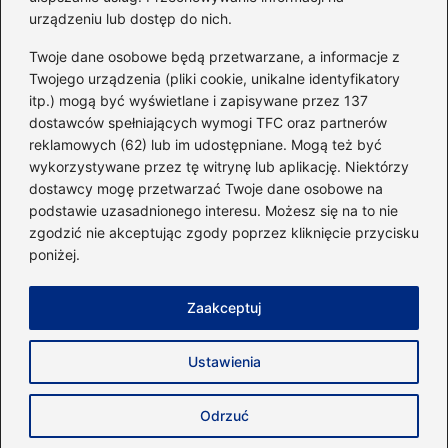
urządzeniu lub dostęp do nich.
Kategorie
Twoje dane osobowe będą przetwarzane, a informacje z
Twojego urządzenia (pliki cookie, unikalne identyfikatory
itp.) mogą być wyświetlane i zapisywane przez 137
Dieta i kalorie
(221)
dostawców spełniających wymogi TFC oraz partnerów
Fitness
(236)
reklamowych (62) lub im udostępniane. Mogą też być
Siłownia
(101)
wykorzystywane przez tę witrynę lub aplikację. Niektórzy
Sport
(60)
dostawcy mogę przetwarzać Twoje dane osobowe na
podstawie uzasadnionego interesu. Możesz się na to nie
Sprzęt i akcesoria
(25)
zgodzić nie akceptując zgody poprzez kliknięcie przycisku
Suplementy
(38)
poniżej.
Sylwetka i trening
(18)
Zaakceptuj
Strona główna
Zasady użytkowania
Prywatność
Ustawienia
Napisz do nas
Copyright © 2026 40minut.pl
Odrzuć