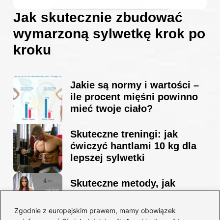
Jak skutecznie zbudować
wymarzoną sylwetkę krok po
kroku
Jakie są normy i wartości –
ile procent mięśni powinno
mieć twoje ciało?
Skuteczne treningi: jak
ćwiczyć hantlami 10 kg dla
lepszej sylwetki
Skuteczne metody, jak
schudnąć i wyrzeźbić
sylwetkę w zaledwie 90 dni
Zgodnie z europejskim prawem, mamy obowiązek