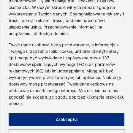
poinformować Cię jak działają pliki "cookies", czyli tzw.
ciasteczka. W dużym skrócie witryna prosi o zgodę na
Idealny garnitur: jak dobrać
wykorzystanie Twoich danych. Spersonalizowane reklamy i
go do swojej sylwetki?
treści, pomiar reklam i treści, badanie odbiorców i
ulepszanie usług. Przechowywanie informacji na
urządzeniu lub dostęp do nich.
Kategorie
Twoje dane osobowe będą przetwarzane, a informacje z
Twojego urządzenia (pliki cookie, unikalne identyfikatory
itp.) mogą być wyświetlane i zapisywane przez 137
Dieta i kalorie
(221)
dostawców spełniających wymogi TFC oraz partnerów
Fitness
(236)
reklamowych (62) lub im udostępniane. Mogą też być
Siłownia
(101)
wykorzystywane przez tę witrynę lub aplikację. Niektórzy
Sport
(60)
dostawcy mogę przetwarzać Twoje dane osobowe na
podstawie uzasadnionego interesu. Możesz się na to nie
Sprzęt i akcesoria
(25)
zgodzić nie akceptując zgody poprzez kliknięcie przycisku
Suplementy
(38)
poniżej.
Sylwetka i trening
(18)
Zaakceptuj