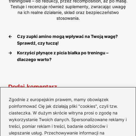
treningowe – od redukcji, przez recomposition, aż po masę.
Testuje i recenzuje również suplementy, zwracając uwagę
na ich realne działanie, skład oraz bezpieczeństwo
stosowania.
←
Czy zupki amino mogą wpływać na Twoją wagę?
Sprawdź, czy tuczą!
→
Korzyści płynące z picia białka po treningu –
dlaczego warto?
Dodaj komentarz
Zgodnie z europejskim prawem, mamy obowiązek
Twój adres email nie zostanie opublikowany.
poinformować Cię jak działają pliki "cookies", czyli tzw.
Wymagane pola są oznaczone
*
ciasteczka. W dużym skrócie witryna prosi o zgodę na
wykorzystanie Twoich danych. Spersonalizowane reklamy i
Komentarz
*
treści, pomiar reklam i treści, badanie odbiorców i
ulepszanie usług. Przechowywanie informacji na