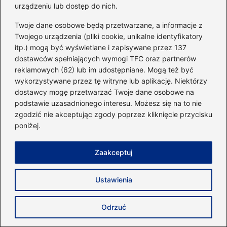
urządzeniu lub dostęp do nich.
Twoje dane osobowe będą przetwarzane, a informacje z
Twojego urządzenia (pliki cookie, unikalne identyfikatory
itp.) mogą być wyświetlane i zapisywane przez 137
Nazwa
*
dostawców spełniających wymogi TFC oraz partnerów
reklamowych (62) lub im udostępniane. Mogą też być
wykorzystywane przez tę witrynę lub aplikację. Niektórzy
dostawcy mogę przetwarzać Twoje dane osobowe na
Adres email
*
podstawie uzasadnionego interesu. Możesz się na to nie
zgodzić nie akceptując zgody poprzez kliknięcie przycisku
poniżej.
Witryna internetowa
Zaakceptuj
Zapamiętaj moje dane w tej przeglądarce
podczas pisania kolejnych komentarzy.
Ustawienia
Odrzuć