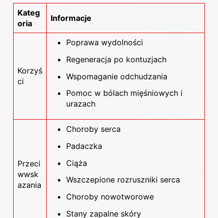
Kateg
Informacje
oria
Poprawa wydolności
Regeneracja po kontuzjach
Korzyś
Wspomaganie odchudzania
ci
Pomoc w bólach mięśniowych i
urazach
Choroby serca
Padaczka
Ciąża
Przeci
wwsk
Wszczepione rozruszniki serca
azania
Choroby nowotworowe
Stany zapalne skóry