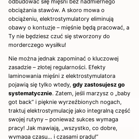
odbudować siłę mięśni bez nadmiernego
obciążania stawów. A skoro mowa o
obciążeniu, elektrostymulatory eliminują
obawy o kontuzje – mięśnie będą pracować, a
Ty nie będziesz czuć się stworzony do
morderczego wysiłku!
Nie można jednak zapominać o kluczowej
zasadzie – złotej regularności. Efekty
laminowania mięśni z elektrostymulatora
pojawią się tylko wtedy,
gdy zastosujesz go
systematycznie
. Zatem, jeśli marzysz o „baby
got back” i pięknie wyrzeźbionych nogach,
traktuj elektrostymulację jako integralną część
swojej rutyny – ponieważ sukces wymaga
pracy! Jak mawiają, „wszystko, co dobre,
wymaga czasu… i czasami prądu!”