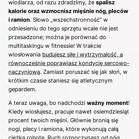
wioślarza, od razu zdradzimy, że
spalisz
kalorie oraz wzmocnisz mięśnie nóg, pleców
i ramion
. Słowo „wszechstronność” w
odniesieniu do tego sprzętu wcale nie jest
przesadzone; można je porównać do
multitaskingu w fitnessie! W trakcie
wiosłowania
budujesz siłę i wytrzymałość, a
równocześnie poprawiasz kondycję sercowo-
naczyniową
. Zamiast poruszać się jak słoń, w
krótkim czasie staniesz się atletycznym
gepardem.
A teraz uwaga, bo nadchodzi
ważny moment
!
Kiedy wiosłujesz, pracuje nawet osiemdziesiąt
procent twoich mięśni. Głównie bronią się
nogi, plecy i ramiona, które wykonują całą
ciężką robotę. Ruch rozpoczynasz od nóg,