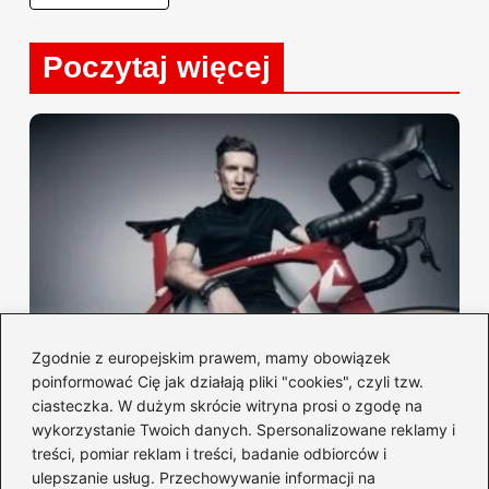
Poczytaj więcej
Zgodnie z europejskim prawem, mamy obowiązek
Optymalny plan treningu kolarskiego: ile
poinformować Cię jak działają pliki "cookies", czyli tzw.
razy w tygodniu warto jeździć?
ciasteczka. W dużym skrócie witryna prosi o zgodę na
wykorzystanie Twoich danych. Spersonalizowane reklamy i
2026-04-23
treści, pomiar reklam i treści, badanie odbiorców i
ulepszanie usług. Przechowywanie informacji na