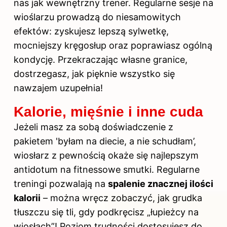
nas jak wewnętrzny trener. Regularne sesje na
wioślarzu prowadzą do niesamowitych
efektów: zyskujesz lepszą sylwetkę,
mocniejszy kręgosłup oraz poprawiasz ogólną
kondycję. Przekraczając własne granice,
dostrzegasz, jak pięknie wszystko się
nawzajem uzupełnia!
Kalorie, mięśnie i inne cuda
Jeżeli masz za sobą doświadczenie z
pakietem 'byłam na diecie, a nie schudłam’,
wiosłarz z pewnością okaże się najlepszym
antidotum na fitnessowe smutki. Regularne
treningi pozwalają na
spalenie znacznej ilości
kalorii
– można wręcz zobaczyć, jak grudka
tłuszczu się tli, gdy podkręcisz „łupieżcy na
wiosłach”! Poziom trudności dostosujesz do