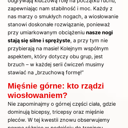
odgrywają kluczową rolę na początku ruchu,
zapewniając nam stabilność i moc. Każdy z
nas marzy o smukłych nogach, a wiosłowanie
stanowi doskonałe rozwiązanie, ponieważ
przy umiarkowanym obciążeniu
nasze nogi
stają się silne i sprężyste
, a przy tym nie
przybierają na masie! Kolejnym wspólnym
aspektem, który dotyczy obu grup, jest
brzuch – w każdej serii ćwiczeń musimy
stawiać na „brzuchową formę!”
Mięśnie górne: kto rządzi
wiosłowaniem?
Nie zapominajmy o górnej części ciała, gdzie
dominują bicepsy, tricepsy oraz mięśnie
pleców. W tej kwestii znowu obserwujemy
pewne różnice w podejściu do treningu.