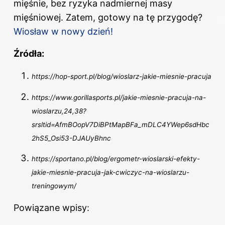
mięśnie
, bez ryzyka nadmiernej masy
mięśniowej. Zatem, gotowy na tę przygodę?
Wiosław w nowy dzień!
Źródła:
https://hop-sport.pl/blog/wioslarz-jakie-miesnie-pracuja
https://www.gorillasports.pl/jakie-miesnie-pracuja-na-
wioslarzu,24,38?
srsltid=AfmBOopV7DiBPtMapBFa_mDLC4YWep6sdHbc
2hS5_Osi53-DJAUyBhnc
https://sportano.pl/blog/ergometr-wioslarski-efekty-
jakie-miesnie-pracuja-jak-cwiczyc-na-wioslarzu-
treningowym/
Powiązane wpisy: