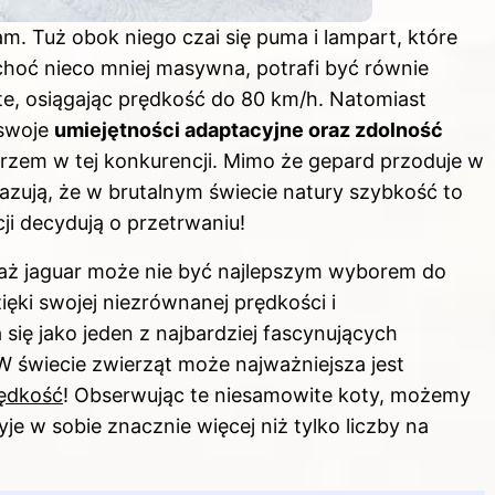
sam. Tuż obok niego czai się puma i lampart, które
choć nieco mniej masywna, potrafi być równie
te, osiągając prędkość do 80 km/h. Natomiast
 swoje
umiejętności adaptacyjne oraz zdolność
trzem w tej konkurencji. Mimo że gepard przoduje w
kazują, że w brutalnym świecie natury szybkość to
cji decydują o przetrwaniu!
aż jaguar może nie być najlepszym wyborem do
ięki swojej niezrównanej prędkości i
się jako jeden z najbardziej fascynujących
 W świecie zwierząt może najważniejsza jest
rędkość
! Obserwując te niesamowite koty, możemy
yje w sobie znacznie więcej niż tylko liczby na