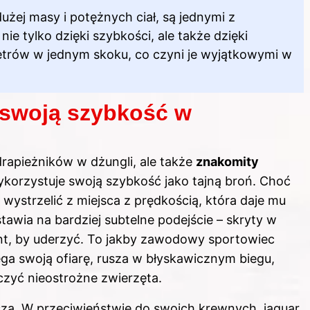
użej masy i potężnych ciał, są jednymi z
ie tylko dzięki szybkości, ale także dzięki
metrów w jednym skoku, co czyni je wyjątkowymi w
 swoją szybkość w
drapieżników w dżungli, ale także
znakomity
wykorzystuje swoją szybkość jako tajną broń. Choć
wystrzelić z miejsca z prędkością, która daje mu
awia na bardziej subtelne podejście – skryty w
nt, by uderzyć. To jakby zawodowy sportowiec
ega swoją ofiarę, rusza w błyskawicznym biegu,
zyć nieostrożne zwierzęta.
sza. W przeciwieństwie do swoich krewnych, jaguar