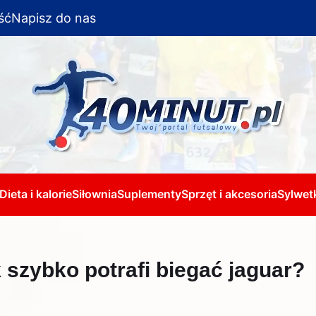
ść
Napisz do nas
Dieta i kalorie
Siłownia
Suplementy
Sprzęt i akcesoria
Sylwetk
 szybko potrafi biegać jaguar?