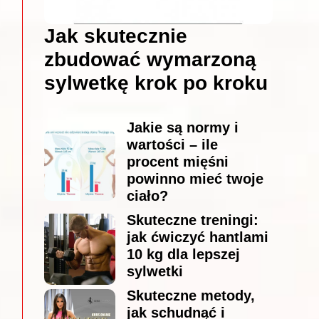
Jak skutecznie
zbudować wymarzoną
sylwetkę krok po kroku
Jakie są normy i
wartości – ile
procent mięśni
powinno mieć twoje
ciało?
Skuteczne treningi:
jak ćwiczyć hantlami
10 kg dla lepszej
sylwetki
Skuteczne metody,
jak schudnąć i