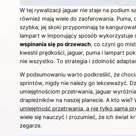
W tej rywalizacji jaguar nie staje na podium 
również mają wiele do zaoferowania. Puma, 
szybka; jej skoki przypominają te kangurowa
lampart w imponujący sposób wykorzystuje
wspinania się po drzewach
, co czyni go mis
kwestii prędkości, jaguar, puma i lampart po
nie wszystko. To strategia i zdolność adapta
W podsumowaniu warto podkreślić, że choci
sprintów, nigdy nie należy go lekceważyć. Dz
umiejętnościom przetrwania, jaguar wyróżnia 
drapieżników na naszej planecie. A kto wie?
umiejętność przetrwania, a nie tylko sama p
wiele się nauczyć i zrozumieć, że ich świat kr
zegarze.