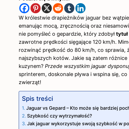
W królestwie drapieżników jaguar bez wątpi
emanując mocą, zręcznością oraz niesamowit
nie pomyśleć o gepardzie, który zdobył
tytu
zawrotne prędkości sięgające 120 km/h. Mimo
rozwinąć prędkość do 80 km/h, co sprawia, ż
najszybszych kotów. Jakie są zatem różnice
kuzynem?
Przede wszystkim jaguar dysponu
sprinterem, doskonale pływa i wspina się, c
zwierząt!
Spis treści
Jaguar vs Gepard – Kto może się bardziej poc
Szybkość czy wytrzymałość?
Jak jaguar wykorzystuje swoją szybkość w p