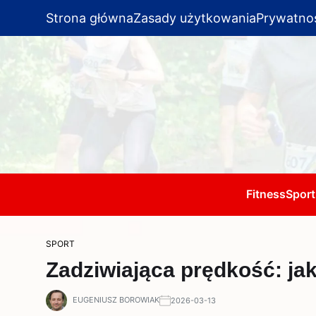
Strona główna
Zasady użytkowania
Prywatno
Fitness
Sport
SPORT
Zadziwiająca prędkość: jak
EUGENIUSZ BOROWIAK
2026-03-13