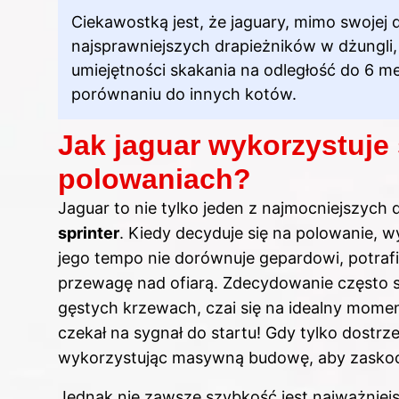
Ciekawostką jest, że jaguary, mimo swojej d
najsprawniejszych drapieżników w dżungli, n
umiejętności skakania na odległość do 6 
porównaniu do innych kotów.
Jak jaguar wykorzystuje
polowaniach?
Jaguar to nie tylko jeden z najmocniejszych 
sprinter
. Kiedy decyduje się na polowanie, 
jego tempo nie dorównuje gepardowi, potrafi 
przewagę nad ofiarą. Zdecydowanie często st
gęstych krzewach, czai się na idealny mome
czekał na sygnał do startu! Gdy tylko dostrz
wykorzystując masywną budowę, aby zaskoc
Jednak nie zawsze szybkość jest najważniej