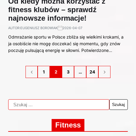
Od kiedy można korzystać z
fitness klubów – sprawdź
najnowsze informacje!
AUTOR:
EUGENIUSZ BOROWIAK
2026-04-07
Odmrażanie sportu w Polsce zbliża się wielkimi krokami, a
ja osobiście nie mogę doczekać się momentu, gdy znów
poczuję pulsującą energię w siłowni. Potwierdzone…
1
2
3
…
24
Fitness