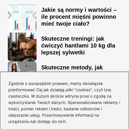
Jakie są normy i wartości –
ile procent mięśni powinno
mieć twoje ciało?
Skuteczne treningi: jak
ćwiczyć hantlami 10 kg dla
lepszej sylwetki
Skuteczne metody, jak
schudnąć i wyrzeźbić
sylwetkę w zaledwie 90 dni
Zgodnie z europejskim prawem, mamy obowiązek
poinformować Cię jak działają pliki "cookies", czyli tzw.
ciasteczka. W dużym skrócie witryna prosi o zgodę na
Idealny garnitur: jak dobrać
wykorzystanie Twoich danych. Spersonalizowane reklamy i
go do swojej sylwetki?
treści, pomiar reklam i treści, badanie odbiorców i
ulepszanie usług. Przechowywanie informacji na
urządzeniu lub dostęp do nich.