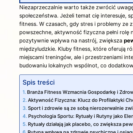
Niezaprzeczalnie warto także zwrócić uwag
społeczeństwa. Jeżeli temat cię interesuje, 
fitness
. W czasach, gdy stres i problemy ze 
powszechne, aktywność fizyczna pełni rolę n
pozytywnie wpływa na nastrój, zwiększa
pew
międzyludzkie. Kluby fitness, które oferują r
miejscami treningów, ale i przestrzeniami inte
budowaniu lokalnych wspólnot, co dodatk
Spis treści
Branża Fitness Wzmacnia Gospodarkę i Zdro
Aktywność Fizyczna: Klucz do Profilaktyki C
Sport i zdrowie są ze sobą nierozerwalnie zw
Psychologia Sportu: Rytuały i Rutyny jako El
Rytuały działają jak placebo, co zwiększa p
Rutyna wpływa na zdrowie psychiczne i osiąg