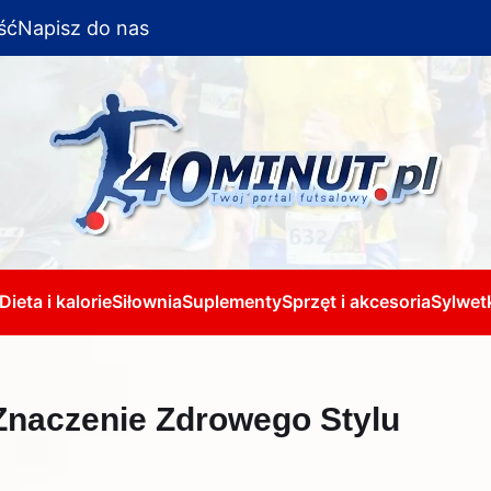
ść
Napisz do nas
Dieta i kalorie
Siłownia
Suplementy
Sprzęt i akcesoria
Sylwetk
Znaczenie Zdrowego Stylu