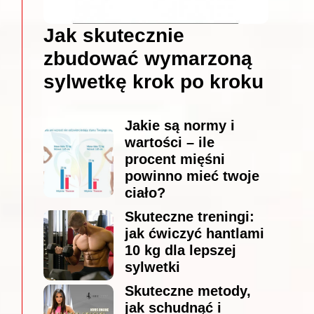
Jak skutecznie
zbudować wymarzoną
sylwetkę krok po kroku
Jakie są normy i
wartości – ile
procent mięśni
powinno mieć twoje
ciało?
Skuteczne treningi:
jak ćwiczyć hantlami
10 kg dla lepszej
sylwetki
Skuteczne metody,
jak schudnąć i