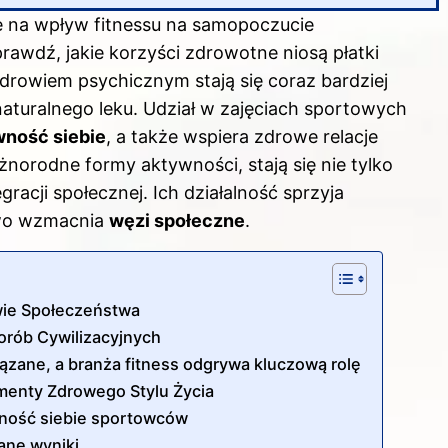
ę na wpływ fitnessu na samopoczucie
sprawdź,
jakie korzyści zdrowotne niosą płatki
zdrowiem psychicznym stają się coraz bardziej
aturalnego leku. Udział w zajęciach sportowych
ność siebie
, a także wspiera zdrowe relacje
óżnorodne formy aktywności, stają się nie tylko
gracji społecznej. Ich działalność sprzyja
owo wzmacnia
węzi społeczne
.
wie Społeczeństwa
horób Cywilizacyjnych
iązane, a branża fitness odgrywa kluczową rolę
ementy Zdrowego Stylu Życia
ewność siebie sportowców
ane wyniki