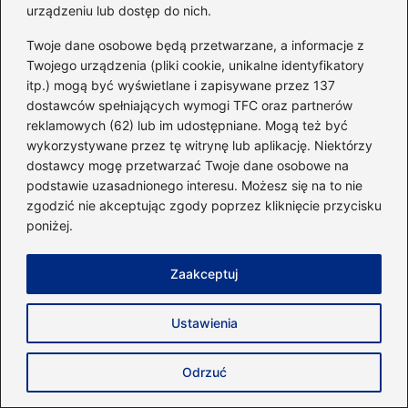
urządzeniu lub dostęp do nich.
Twoje dane osobowe będą przetwarzane, a informacje z
Twojego urządzenia (pliki cookie, unikalne identyfikatory
itp.) mogą być wyświetlane i zapisywane przez 137
dostawców spełniających wymogi TFC oraz partnerów
reklamowych (62) lub im udostępniane. Mogą też być
wykorzystywane przez tę witrynę lub aplikację. Niektórzy
dostawcy mogę przetwarzać Twoje dane osobowe na
podstawie uzasadnionego interesu. Możesz się na to nie
Odkryj tajemnice, jak działają mięśnie
zgodzić nie akceptując zgody poprzez kliknięcie przycisku
antagonistyczne w treningu i
poniżej.
codziennym życiu
Zaakceptuj
2026-04-26
Ustawienia
Odrzuć