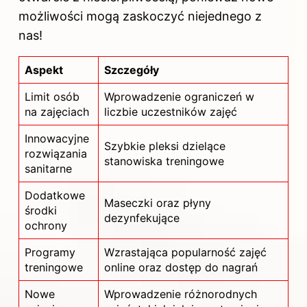
możliwości mogą zaskoczyć niejednego z
nas!
Aspekt
Szczegóły
Limit osób
Wprowadzenie ograniczeń w
na zajęciach
liczbie uczestników zajęć
Innowacyjne
Szybkie pleksi dzielące
rozwiązania
stanowiska treningowe
sanitarne
Dodatkowe
Maseczki oraz płyny
środki
dezynfekujące
ochrony
Programy
Wzrastająca popularność zajęć
treningowe
online oraz dostęp do nagrań
Nowe
Wprowadzenie różnorodnych