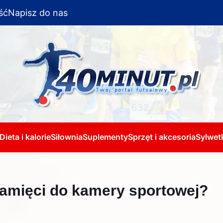
ść
Napisz do nas
Dieta i kalorie
Siłownia
Suplementy
Sprzęt i akcesoria
Sylwetk
pamięci do kamery sportowej?