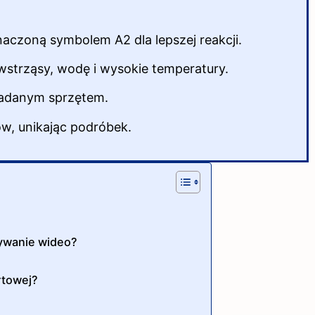
aczoną symbolem A2 dla lepszej reakcji.
 wstrząsy, wodę i wysokie temperatury.
iadanym sprzętem.
w, unikając podróbek.
rywanie wideo?
rtowej?