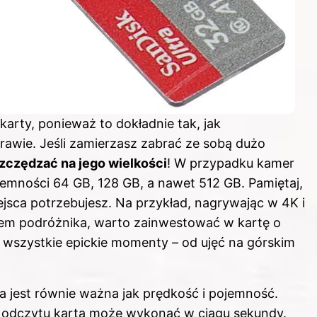
arty, ponieważ to dokładnie tak, jak
rawie. Jeśli zamierzasz zabrać ze sobą dużo
zczędzać na jego wielkości
! W przypadku kamer
jemności 64 GB, 128 GB, a nawet 512 GB. Pamiętaj,
ejsca potrzebujesz. Na przykład, nagrywając w 4K i
em podróżnika, warto zainwestować w kartę o
 wszystkie epickie momenty – od ujęć na górskim
ra jest równie ważna jak prędkość i pojemność.
u i odczytu karta może wykonać w ciągu sekundy.