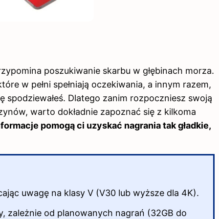
rzypomina poszukiwanie skarbu w głębinach morza.
tóre w pełni spełniają oczekiwania, a innym razem,
się spodziewałeś. Dlatego zanim rozpoczniesz swoją
ynów, warto dokładnie zapoznać się z kilkoma
nformacje pomogą ci uzyskać nagrania tak gładkie,
ając uwagę na klasy V (V30 lub wyższe dla 4K).
y, zależnie od planowanych nagrań (32GB do