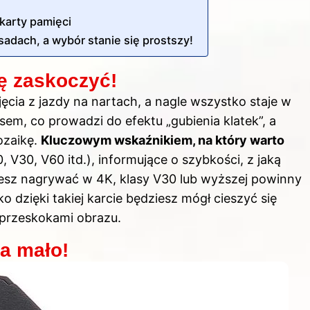
karty pamięci
sadach, a wybór stanie się prostszy!
ię zaskoczyć!
cia z jazdy na nartach, a nagle wszystko staje w
sem, co prowadzi do efektu „gubienia klatek”, a
ozaikę.
Kluczowym wskaźnikiem, na który warto
, V30, V60 itd.), informujące o szybkości, z jaką
jesz nagrywać w 4K, klasy V30 lub wyższej powinny
ko dzięki takiej karcie będziesz mógł cieszyć się
z przeskokami obrazu.
a mało!