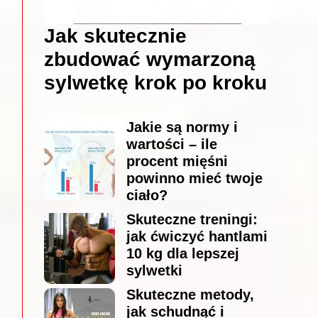
Jak skutecznie
zbudować wymarzoną
sylwetkę krok po kroku
Jakie są normy i
wartości – ile
procent mięśni
powinno mieć twoje
ciało?
Skuteczne treningi:
jak ćwiczyć hantlami
10 kg dla lepszej
sylwetki
Skuteczne metody,
jak schudnąć i