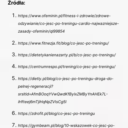
Źródła:
https://www.ofeminin.pl/fitness-i-zdrowie/zdrowe-
odzywianie/co-jesc-po-treningu-cardio-najwazniejsze-
zasady-ofeminin/ql99854
https://www.fitnezja.fit/blog/co-jesc-po-treningu/
https://dietetykanienazarty.pl/b/co-jesc-po-treningu/
https://centrumrespo.pl/trening/co-jesc-po-treningu/
https://dietly.pl/blog/co-jesc-po-treningu-droga-do-
pelnej-regeneracji?
srsltid=AfmBOoqYVwQwdKfBylxZMByYnAHEk7L-
iHfteej6mTjiHqNpZVIsCg5I
https://zdrofit.pl/blog/co-jesc-po-treningu
https://gymbeam.pl/blog/10-wskazowek-co-jesc-po-