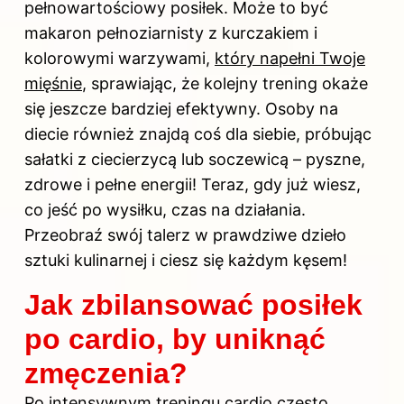
pełnowartościowy posiłek. Może to być
makaron pełnoziarnisty z kurczakiem i
kolorowymi warzywami,
który napełni Twoje
mięśnie
, sprawiając, że kolejny trening okaże
się jeszcze bardziej efektywny. Osoby na
diecie również znajdą coś dla siebie, próbując
sałatki z ciecierzycą lub soczewicą – pyszne,
zdrowe i pełne energii! Teraz, gdy już wiesz,
co jeść po wysiłku, czas na działania.
Przeobraź swój talerz w prawdziwe dzieło
sztuki kulinarnej i ciesz się każdym kęsem!
Jak zbilansować posiłek
po cardio, by uniknąć
zmęczenia?
Po intensywnym treningu cardio często