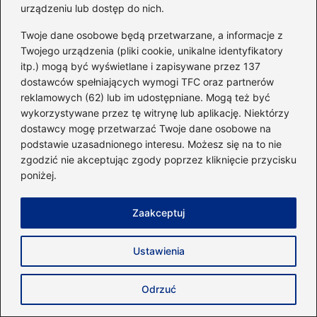
urządzeniu lub dostęp do nich.
Twoje dane osobowe będą przetwarzane, a informacje z
Trening interwałowy czy
Twojego urządzenia (pliki cookie, unikalne identyfikatory
cardio: co wybrać dla
itp.) mogą być wyświetlane i zapisywane przez 137
lepszych efektów?
dostawców spełniających wymogi TFC oraz partnerów
reklamowych (62) lub im udostępniane. Mogą też być
wykorzystywane przez tę witrynę lub aplikację. Niektórzy
dostawcy mogę przetwarzać Twoje dane osobowe na
Jaką kąpiel po treningu
podstawie uzasadnionego interesu. Możesz się na to nie
wybrać, aby zregenerować
zgodzić nie akceptując zgody poprzez kliknięcie przycisku
mięśnie?
poniżej.
Zaakceptuj
Ile mięśni można
Ustawienia
zbudować naturalnie?
Odkryj swoje możliwości!
Odrzuć