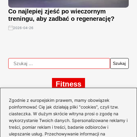
Co najlepiej zjeść po wieczornym
treningu, aby zadbać o regenerację?
2026-04-26
Fitness
Odkryj tajemnice, jak
Zgodnie z europejskim prawem, mamy obowiązek
działają mięśnie
poinformować Cię jak działają pliki "cookies", czyli tzw.
ciasteczka. W dużym skrócie witryna prosi o zgodę na
antagonistyczne w
wykorzystanie Twoich danych. Spersonalizowane reklamy i
treningu i codziennym
treści, pomiar reklam i treści, badanie odbiorców i
życiu
ulepszanie usług. Przechowywanie informacji na