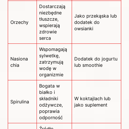
Dostarczają
niezbędne
Jako przekąska lub
tłuszcze,
Orzechy
dodatek do
wspierają
owsianki
zdrowie
serca
Wspomagają
sylwetkę,
Nasiona
Dodatek do jogurtu
zatrzymują
chia
lub smoothie
wodę w
organizmie
Bogata w
białko i
składniki
W koktajlach lub
Spirulina
odżywcze,
jako suplement
poprawia
odporność
Źródło