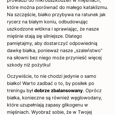
prowadzi do mikrouszkodzeń w mięśniach,
które można porównać do małego kataklizmu.
Na szczęście, białko przybywa na ratunek jak
rycerz na białym koniu, odbudowując
uszkodzone włókna i sprawiając, że nasze
mięśnie stają się silniejsze. Dlatego
pamiętajmy, aby dostarczyć odpowiednią
dawkę białka, ponieważ nasze „szaleństwo”
na siłowni bez niego może przynieść więcej
szkody niż pożytku!
Oczywiście, to nie chodzi jedynie o samo
białko! Warto zadbać o to, by posiłek po
treningu był
dobrze zbalansowany
. Oprócz
białka, konieczne są również węglowodany,
które uzupełniają zapasy glikogenu w
mięśniach. Wyobraź sobie, że w Twojej