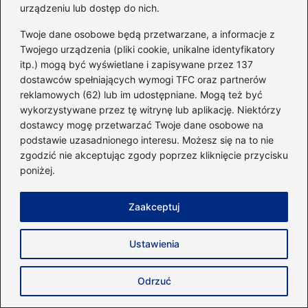
urządzeniu lub dostęp do nich.
stosowania.
Twoje dane osobowe będą przetwarzane, a informacje z
Twojego urządzenia (pliki cookie, unikalne identyfikatory
←
Co smacznego wybrać po treningu cardio, by szybko
itp.) mogą być wyświetlane i zapisywane przez 137
odzyskać energię?
dostawców spełniających wymogi TFC oraz partnerów
→
Znalezienie idealnego stroju: jak dobrać go do swojej
reklamowych (62) lub im udostępniane. Mogą też być
sylwetki?
wykorzystywane przez tę witrynę lub aplikację. Niektórzy
dostawcy mogę przetwarzać Twoje dane osobowe na
podstawie uzasadnionego interesu. Możesz się na to nie
zgodzić nie akceptując zgody poprzez kliknięcie przycisku
Dodaj komentarz
poniżej.
Twój adres email nie zostanie opublikowany.
Zaakceptuj
Wymagane pola są oznaczone
*
Komentarz
*
Ustawienia
Odrzuć