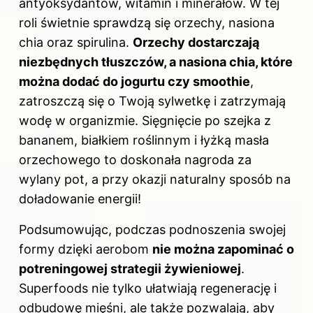
antyoksydantów, witamin i minerałów. W tej
roli świetnie sprawdzą się orzechy, nasiona
chia oraz spirulina.
Orzechy dostarczają
niezbędnych tłuszczów, a nasiona chia, które
można dodać do jogurtu czy smoothie
,
zatroszczą się o Twoją sylwetkę i zatrzymają
wodę
w organizmie
. Sięgnięcie po szejka z
bananem, białkiem roślinnym i łyżką masła
orzechowego to doskonała nagroda za
wylany pot, a przy okazji naturalny sposób na
doładowanie energii!
Podsumowując, podczas podnoszenia swojej
formy dzięki aerobom
nie można zapominać o
potreningowej strategii żywieniowej
.
Superfoods nie tylko ułatwiają regenerację i
odbudowę mięśni, ale także pozwalają, aby