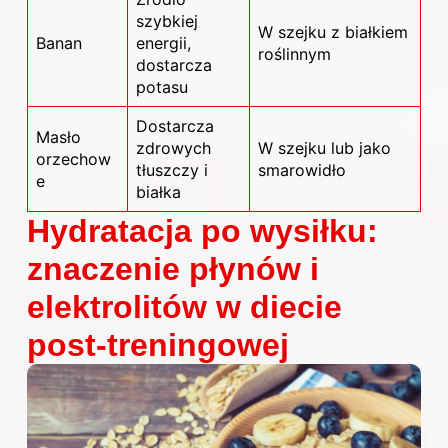
szybkiej
W szejku z białkiem
Banan
energii,
roślinnym
dostarcza
potasu
Dostarcza
Masło
zdrowych
W szejku lub jako
orzechow
tłuszczy i
smarowidło
e
białka
Hydratacja po wysiłku:
znaczenie płynów i
elektrolitów w diecie
post-treningowej