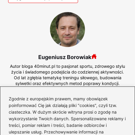
Eugeniusz Borowiak
Autor bloga 40minut.pl to pasjonat sportu, zdrowego stylu
życia i świadomego podejścia do codziennej aktywności.
Od lat zgłębia tematykę treningu siłowego, budowania
sylwetki oraz efektywnych metod poprawy kondycji.
Interesuje się zarówno klasycznym fitnesssem, jak i
nowoczesnymi formami aktywności, które pozwalają
Zgodnie z europejskim prawem, mamy obowiązek
osiągać więcej w krótszym czasie.
poinformować Cię jak działają pliki "cookies", czyli tzw.
Na blogu dzieli się praktyczną wiedzą o diecie, liczeniu
ciasteczka. W dużym skrócie witryna prosi o zgodę na
kalorii oraz komponowaniu posiłków wspierających cele
wykorzystanie Twoich danych. Spersonalizowane reklamy i
treningowe – od redukcji, przez recomposition, aż po masę.
treści, pomiar reklam i treści, badanie odbiorców i
Testuje i recenzuje również suplementy, zwracając uwagę
ulepszanie usług. Przechowywanie informacji na
na ich realne działanie, skład oraz bezpieczeństwo