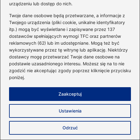
urządzeniu lub dostęp do nich.
Twój adres email nie zostanie opublikowany.
Twoje dane osobowe będą przetwarzane, a informacje z
Wymagane pola są oznaczone
*
Twojego urządzenia (pliki cookie, unikalne identyfikatory
Komentarz
*
itp.) mogą być wyświetlane i zapisywane przez 137
dostawców spełniających wymogi TFC oraz partnerów
reklamowych (62) lub im udostępniane. Mogą też być
wykorzystywane przez tę witrynę lub aplikację. Niektórzy
dostawcy mogę przetwarzać Twoje dane osobowe na
podstawie uzasadnionego interesu. Możesz się na to nie
zgodzić nie akceptując zgody poprzez kliknięcie przycisku
poniżej.
Nazwa
*
Zaakceptuj
Adres email
*
Ustawienia
Witryna internetowa
Odrzuć