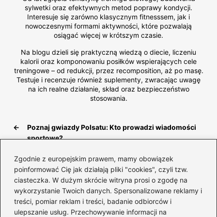
sylwetki oraz efektywnych metod poprawy kondycji.
Interesuje się zarówno klasycznym fitnesssem, jak i
nowoczesnymi formami aktywności, które pozwalają
osiągać więcej w krótszym czasie.
Na blogu dzieli się praktyczną wiedzą o diecie, liczeniu
kalorii oraz komponowaniu posiłków wspierających cele
treningowe – od redukcji, przez recomposition, aż po masę.
Testuje i recenzuje również suplementy, zwracając uwagę
na ich realne działanie, skład oraz bezpieczeństwo
stosowania.
←
Poznaj gwiazdy Polsatu: Kto prowadzi wiadomości
sportowe?
→
Czy ceną kreatyny grozi obniżka? Sprawdź, co nas
Zgodnie z europejskim prawem, mamy obowiązek
czeka!
poinformować Cię jak działają pliki "cookies", czyli tzw.
ciasteczka. W dużym skrócie witryna prosi o zgodę na
wykorzystanie Twoich danych. Spersonalizowane reklamy i
treści, pomiar reklam i treści, badanie odbiorców i
Dodaj komentarz
ulepszanie usług. Przechowywanie informacji na