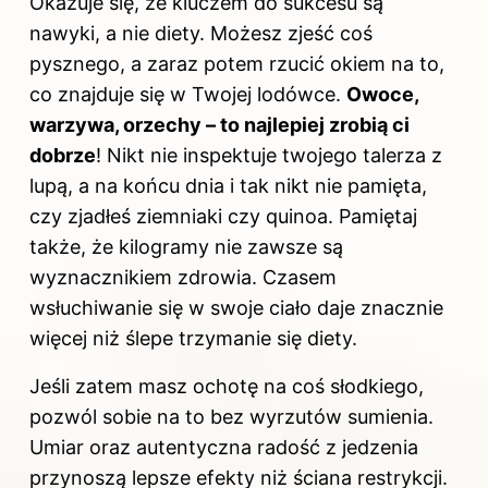
Okazuje się, że kluczem do sukcesu są
nawyki, a nie diety. Możesz zjeść coś
pysznego, a zaraz potem rzucić okiem na to,
co znajduje się w Twojej lodówce.
Owoce,
warzywa, orzechy – to najlepiej zrobią ci
dobrze
! Nikt nie inspektuje twojego talerza z
lupą, a na końcu dnia i tak nikt nie pamięta,
czy zjadłeś ziemniaki czy quinoa. Pamiętaj
także, że kilogramy nie zawsze są
wyznacznikiem zdrowia. Czasem
wsłuchiwanie się w swoje ciało daje znacznie
więcej niż ślepe trzymanie się diety.
Jeśli zatem masz ochotę na coś słodkiego,
pozwól sobie na to bez wyrzutów sumienia.
Umiar oraz autentyczna radość z jedzenia
przynoszą lepsze efekty niż ściana restrykcji.