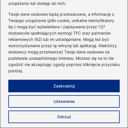
urządzeniu lub dostęp do nich.
Ile gram kreatyny potrzebujesz, by
Twoje dane osobowe będą przetwarzane, a informacje z
osiągnąć najlepsze wyniki?
Twojego urządzenia (pliki cookie, unikalne identyfikatory
itp.) mogą być wyświetlane i zapisywane przez 137
Kreatyna – jakie korzyści przynosi i na co
dostawców spełniających wymogi TFC oraz partnerów
warto ją stosować?
reklamowych (62) lub im udostępniane. Mogą też być
wykorzystywane przez tę witrynę lub aplikację. Niektórzy
Optymalne dawkowanie
dostawcy mogę przetwarzać Twoje dane osobowe na
przedtreningówki – ile czasu przed
podstawie uzasadnionego interesu. Możesz się na to nie
treningiem warto ją przyjąć?
zgodzić nie akceptując zgody poprzez kliknięcie przycisku
poniżej.
Zaakceptuj
Analiza rynku kreatyny
Ceny kreatyny i prognozy
Ustawienia
Prognozy cenowe branży suplementów
Odrzuć
Trendy i innowacje w produkcji kreatyny