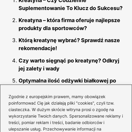
Kreatyna – Czy Codzienne
Suplementowanie To Klucz do Sukcesu?
Kreatyna – która firma oferuje najlepsze
produkty dla sportowców?
Którą kreatynę wybrać? Sprawdź nasze
rekomendacje!
Czy warto sięgnąć po kreatynę? Odkryj
jej zalety i wady
Optymalna ilość odżywki białkowej po
treningu – co musisz wiedzieć?
Zgodnie z europejskim prawem, mamy obowiązek
Czy po bieganiu warto sięgnąć po
poinformować Cię jak działają pliki "cookies", czyli tzw.
białko? Oto, co musisz wiedzieć!
ciasteczka. W dużym skrócie witryna prosi o zgodę na
wykorzystanie Twoich danych. Spersonalizowane reklamy i
Odkryj różnice: białko a kreatyna w
treści, pomiar reklam i treści, badanie odbiorców i
suplementacji sportowej
ulepszanie usług. Przechowywanie informacji na