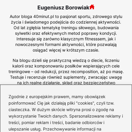
Eugeniusz Borowiak
Autor bloga 40minut.pl to pasjonat sportu, zdrowego stylu
życia i świadomego podejścia do codziennej aktywności.
Od lat zgłębia tematykę treningu siłowego, budowania
sylwetki oraz efektywnych metod poprawy kondycji.
Interesuje się zarówno klasycznym fitnesssem, jak i
nowoczesnymi formami aktywności, które pozwalają
osiągać więcej w krótszym czasie.
Na blogu dzieli się praktyczną wiedzą o diecie, liczeniu
kalorii oraz komponowaniu posiłków wspierających cele
treningowe – od redukcji, przez recomposition, aż po masę.
Testuje i recenzuje również suplementy, zwracając uwagę
na ich realne działanie, skład oraz bezpieczeństwo
stosowania.
Zgodnie z europejskim prawem, mamy obowiązek
poinformować Cię jak działają pliki "cookies", czyli tzw.
←
Kto pełni rolę trenera ruchu w Chorzowie?
ciasteczka. W dużym skrócie witryna prosi o zgodę na
Odkrywamy tajemnice lokalnej kadry!
wykorzystanie Twoich danych. Spersonalizowane reklamy i
→
Czy długi trening naprawdę przynosi oczekiwane
treści, pomiar reklam i treści, badanie odbiorców i
rezultaty?
ulepszanie usług. Przechowywanie informacji na