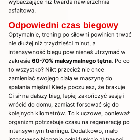
wybaczające niż twarda nawierzchnia
asfaltowa.
Odpowiedni czas biegowy
Optymalnie, trening
po siłowni
powinien trwać
nie dłużej niż trzydzieści minut, a
intensywność biegu powinieneś utrzymać w
zakresie
60-70% maksymalnego tętna
. Po co
to wszystko? Nikt przecież nie chce
zamieniać swojego ciała w maszynę do
spalania mięśni! Kiedy poczujesz, że brakuje
Ci sił na dalszy bieg, lepiej zakończyć sesję i
wrócić do domu, zamiast forsować się do
kolejnych kilometrów. To kluczowe, ponieważ
organizm potrzebuje czasu na regenerację po
intensywnym treningu. Dodatkowo, mało
intensywne bieganie pełni funkcję aktywnej