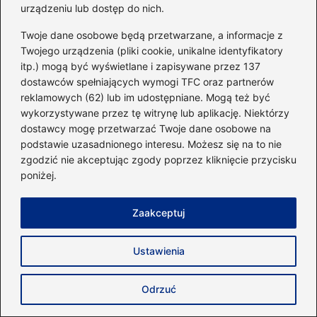
urządzeniu lub dostęp do nich.
Twoje dane osobowe będą przetwarzane, a informacje z
Twojego urządzenia (pliki cookie, unikalne identyfikatory
Dodaj komentarz
itp.) mogą być wyświetlane i zapisywane przez 137
dostawców spełniających wymogi TFC oraz partnerów
Twój adres email nie zostanie opublikowany.
reklamowych (62) lub im udostępniane. Mogą też być
Wymagane pola są oznaczone
*
wykorzystywane przez tę witrynę lub aplikację. Niektórzy
dostawcy mogę przetwarzać Twoje dane osobowe na
Komentarz
*
podstawie uzasadnionego interesu. Możesz się na to nie
zgodzić nie akceptując zgody poprzez kliknięcie przycisku
poniżej.
Zaakceptuj
Nazwa
*
Ustawienia
Odrzuć
Adres email
*